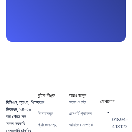
কুইক লিঙ্ক
আরও জানুন
যোগাযোগ
বিসিএস
,
ব্যাংক
,
শিক্ষক
হোম
সকল পোস্ট
নিবন্ধন
,
৯ম
–
২০
ফিচারসমূহ
এক্সপার্ট প্যানেল
তম গ্রেড সহ
01894-
সকল সরকারি-
প্যাকেজসমূহ
আমাদের সম্পর্কে
418123
বেসরকারি চাকরির