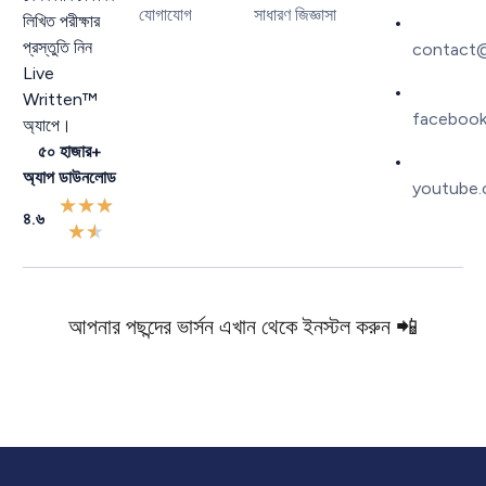
যোগাযোগ
সাধারণ জিজ্ঞাসা
লিখিত পরীক্ষার
প্রস্তুতি নিন
contact@
Live
Written™
facebook
অ্যাপে।
৫০ হাজার+
অ্যাপ ডাউনলোড
youtube.
★
★
★
৪.৬
★
★
আপনার পছন্দের ভার্সন এখান থেকে ইনস্টল করুন 📲