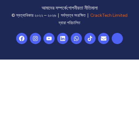
আমাদের সম্পর্কে
গোপনীয়তা নীতিমালা
© স্বত্বাধিকার ২০২২ – ২০২৬ | সর্বস্বত্ব সংরক্ষিত |
CrackTech Limited
দ্বারা পরিচালিত