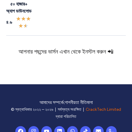
৫০ হাজার+
অ্যাপ ডাউনলোড
★
★
★
৪.৬
★
★
আপনার পছন্দের ভার্সন এখান থেকে ইনস্টল করুন 📲
আমাদের সম্পর্কে
গোপনীয়তা নীতিমালা
© স্বত্বাধিকার ২০২২ – ২০২৬ | সর্বস্বত্ব সংরক্ষিত |
CrackTech Limited
দ্বারা পরিচালিত