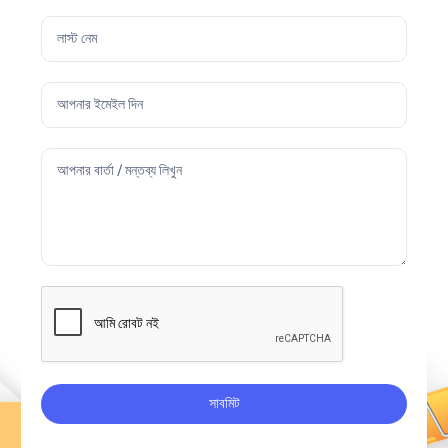
সাবমিট