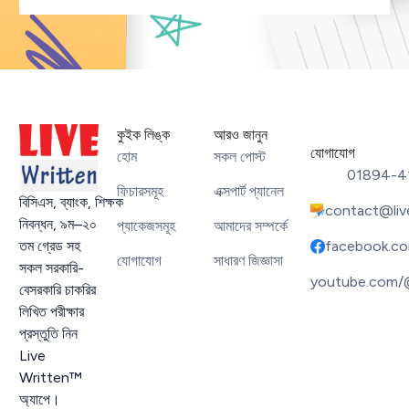
কুইক লিঙ্ক
আরও জানুন
যোগাযোগ
হোম
সকল পোস্ট
01894-4
ফিচারসমূহ
এক্সপার্ট প্যানেল
বিসিএস
,
ব্যাংক
,
শিক্ষক
contact@liv
নিবন্ধন
,
৯ম
–
২০
প্যাকেজসমূহ
আমাদের সম্পর্কে
facebook.co
তম গ্রেড সহ
যোগাযোগ
সাধারণ জিজ্ঞাসা
সকল সরকারি-
youtube.com/
বেসরকারি চাকরির
লিখিত পরীক্ষার
প্রস্তুতি নিন
Live
Written™
অ্যাপে।