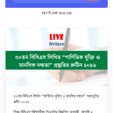
197 টি পোস্ট পাওয়া গেছে
৫০তম বিসিএস লিখিত “গাণিতিক যুক্তি ও মানসিক দক্ষতা” প্রস্তুতির
রুটিন ২০২৬
প্রিয় বিসিএস পরীক্ষার্থীবৃন্দ,পিএসসির বিজ্ঞপ্তি অনুযায়ী, আগামী ৯