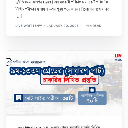
দুর্নীতি দমন কমিশন (দুদক) এর সহকারী পরিচালক ও কোর্ট পরিদর্শক
লিখিত পরীক্ষার ফলাফল -এর শূন্য পদে জনবল নিয়োগের লক্ষ্যে গত
[…]
LIVE WRITTEN™
JANUARY 20, 2026
1 MIN READ
Live Written: ৯ম–১৩তম গ্রেড সরকারি চাকরির লিখিত