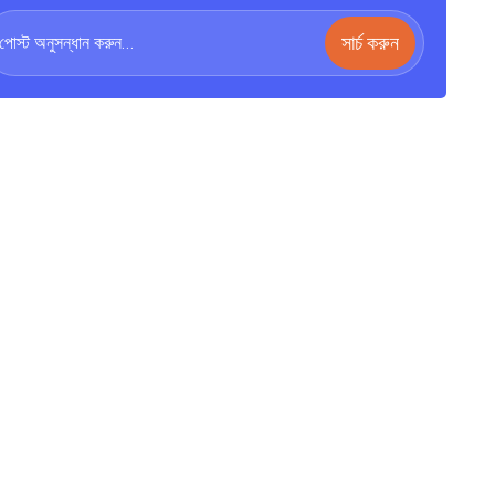
সার্চ করুন
২০২২ সালভিত্তিক অফিসার জেনারেল নিয়োগ
প্রিলিমিনারি ফলাফল ও লিখিত পরীক্ষার সময়সূচি