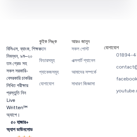
কুইক লিঙ্ক
আরও জানুন
যোগাযোগ
বিসিএস
,
ব্যাংক
,
শিক্ষক
হোম
সকল পোস্ট
01894-4
নিবন্ধন
,
৯ম
–
২০
ফিচারসমূহ
এক্সপার্ট প্যানেল
তম গ্রেড সহ
contact@
সকল সরকারি-
প্যাকেজসমূহ
আমাদের সম্পর্কে
বেসরকারি চাকরির
facebook
যোগাযোগ
সাধারণ জিজ্ঞাসা
লিখিত পরীক্ষার
youtube.
প্রস্তুতি নিন
Live
Written™
অ্যাপে।
৫০ হাজার+
অ্যাপ ডাউনলোড