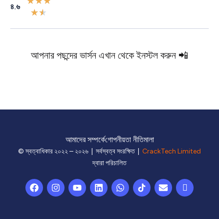
★
★
★
৪.৬
★
★
আপনার পছন্দের ভার্সন এখান থেকে ইনস্টল করুন 📲
আমাদের সম্পর্কে
গোপনীয়তা নীতিমালা
© স্বত্বাধিকার ২০২২ – ২০২৬ | সর্বস্বত্ব সংরক্ষিত |
CrackTech Limited
দ্বারা পরিচালিত