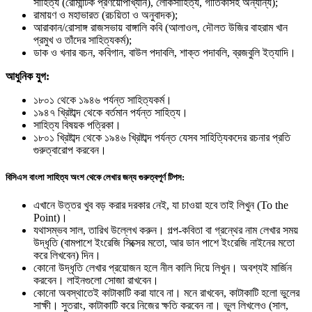
সাহিত্য (রোমান্টিক প্রণয়োপাখ্যান), লোকসাহিত্য, গীতিকাসহ অন্যান্য);
রামায়ণ ও মহাভারত (রচয়িতা ও অনুবাদক);
আরাকান/রোসাঙ্গ রাজসভায় বাঙ্গালি কবি (আলাওল, দৌলত উজির বাহরাম খান
প্রমুখ ও তাঁদের সাহিত্যকর্ম);
ডাক ও খনার বচন, কবিগান, বাউল পদাবলি, শাক্ত পদাবলি, ব্রজবুলি ইত্যাদি।
আধুনিক যুগ:
১৮০১ থেকে ১৯৪৬ পর্যন্ত সাহিত্যকর্ম।
১৯৪৭ খ্রিষ্টাব্দ থেকে বর্তমান পর্যন্ত সাহিত্য।
সাহিত্য বিষয়ক পত্রিকা।
১৮০১ খ্রিষ্টাব্দ থেকে ১৯৪৬ খ্রিষ্টাব্দ পর্যন্ত যেসব সাহিত্যিকদের রচনার প্রতি
গুরুত্বারোপ করবেন।
বিসিএস বাংলা সাহিত্য অংশ থেকে লেখার জন্য গুরুত্বপূর্ণ টিপস:
এখানে উত্তর খুব বড় করার দরকার নেই, যা চাওয়া হবে তাই লিখুন (To the
Point)।
যথাসম্ভব সাল, তারিখ উল্লেখ করুন। গল্প-কবিতা বা গ্রন্থের নাম লেখার সময়
উদ্ধৃতি (বামপাশে ইংরেজি সিক্সের মতো, আর ডান পাশে ইংরেজি নাইনের মতো
করে লিখবেন) দিন।
কোনো উদ্ধৃতি লেখার প্রয়োজন হলে নীল কালি দিয়ে লিখুন। অবশ্যই মার্জিন
করবেন। লাইনগুলো সোজা রাখবেন।
কোনো অবস্থাতেই কাটাকাটি করা যাবে না। মনে রাখবেন, কাটাকাটি হলো ভুলের
সাক্ষী। সুতরাং, কাটাকাটি করে নিজের ক্ষতি করবেন না। ভুল লিখলেও (সাল,