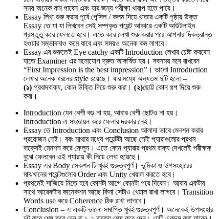
সময় অনেক কম পাবেন এবং যার জন্য পরীক্ষা খারাপ হতে পারে।
Essay লিখা শুরু করার পূর্বে পেন্সিল / কলম দিয়ে খাতার একটি পৃষ্ঠায় উক্ত
Essay তে যা যা লিখবেন সেই সম্পকৃত পয়েন্ট আকারে একটি আউটলাইন
প্রস্তুতু করে ফেলতে হবে। এতে করে লেখা শুরু করার পরে আপনার দিকভ্রান্ত
হওয়ার সম্ভাবনাও কমে যাবে এবং সময়ও অনেক কম লাগবে।
Essay এর শুরুতেই Eye catchy একটি Introduction লেখার চেষ্টা করবেন
যাতে Examiner এর মনোযোগ দ্রুত আকর্ষিত হয়। সবসময় মবে রাখবেন
“First Impression is the best impression”। ভালো Introduction
লেখার অনেক ধরনের style রয়েছে। যার মধ্যে অন্যতম দুটি হলো –
(১)
প্রবাদবাক্য, কোন উক্তি দিয়ে শুরু করা।
(২)
ছোট্ট কোন গল্প দিয়ে শুরু
করা।
Introduction যেন বেশী বড় না হয়, আবার বেশী ছোটও না হয়।
Introduction এ সংজ্ঞায়ন করে ফেলার দরকার নেই।
Essay তে Introduction এবং Conclusion আলাদা ভাবে মেনশন করার
প্রয়োজন নেই। বরং মাথার মধ্যে পয়েন্টটা আছে সেটা প্যারাগুলোর প্রথম
বাক্যেই মেনশন করে ফেলুন। এতে কোন প্যারার প্রথম বাক্য দেখলেই পরীক্ষক
বুঝে ফেলবেন ওই প্যারায় কী নিয়ে লেখা হয়েছে।
Essay এর Body সেকশন টি খুবই গুরুত্বপূর্ণ। ভূমিকা ও উপসংহারের
মাঝখানের পয়েন্টগুলোর Order এবং Unity খেয়াল করতে হবে।
প্রথমেই সাজিয়ে নিতে হবে কোনটা আগে কোনটা পরে দিবেন। আবার একটার
সাথে আরেকটার কানেকশন আছে কিনা সেটাও খেয়াল রাখা লাগবে। Transition
Words use করে Coherence ঠিক রাখা লাগবে।
Conclusion – এ একটি ভালো সমাপ্তি খুবই গুরুত্বপূর্ণ। অনেকেই উপসংহার
চট করে শেষ করে দেন বা ১-২ বাক্যে শেষ করে দেন। যেটি একদম করা যাবেন।