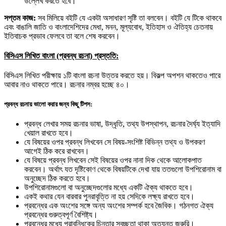
উল্লেখ করতে হবে।
সপ্তম কাজ:
সব মিলিয়ে বইটি যে একটা অসাধারণ সৃষ্টি তা বলবেন। বইটি যে টিকে থাকবে
এবং বাঙালি জাতি ও বাংলাদেশিদের মেধা, মনন, মূল্যবোধ, ইতিহাস ও ঐতিহ্য চেতনায়
ইতিবাচক প্রভাব ফেলবে তা বলে শেষ করবেন।
বিসিএস লিখিত বাংলা (প্রবন্ধ রচনা) প্রস্ততি:
বিসিএস লিখিত পরীক্ষায় ১টি বাংলা রচনা উত্তর করতে হয়। বিকল্প অপশন থাকতেও পারে
আবার নাও থাকতে পারে। রচনার নম্বর হচ্ছে ৪০।
প্রবন্ধ রচনায় ভালো করার জন্য কিছু টিপস:
প্রবন্ধ লেখার সময় রচনার ভাষা, উদ্ধৃতি, তথ্য উপস্থাপন, রচনার দৈর্ঘ্য ইত্যাদি
খেয়াল রাখতে হবে।
যে বিষয়ের ওপর প্রবন্ধ লিখবেন সে বিষয়-সংশিষ্ট বিভিন্ন তথ্য ও উপকরণ
আগেই ঠিক করে রাখবেন।
যে বিষয়ে প্রবন্ধ লিখবেন সেই বিষয়ের ওপর নানা দিক থেকে আলোকপাত
করবেন। অর্থাৎ যত দৃষ্টিকোণ থেকে বিষয়টিকে দেখা যায় ততগুলো উপশিরোনাম বা
অনুচ্ছেদ ঠিক করতে হবে।
উপশিরোনামগুলো বা অনুচ্ছেদগুলোর মধ্যে একটি ঐক্য থাকতে হবে।
একই কথার যেন বারবার পুনরাবৃত্তি না হয় সেদিকে লক্ষ্য রাখতে হবে।
প্রবন্ধের এক অংশের সঙ্গে অন্য অংশের সম্পর্ক হবে জৈবিক। গঠনগত ঐক্য
প্রবন্ধের গুরুত্বপূর্ণ বৈশিষ্ট্য।
প্রবন্ধের মধ্যে প্রাবন্ধিকের চিন্তার স্বচ্ছতা থাকা অত্যন্ত জরুরি।