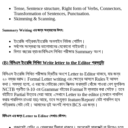
Tense, Sentence structure, Right form of Verbs, Connectors,
Transformation of Sentences, Punctuation.
Skimming & Scanning.
Summary Writing এর জন্য অধ্যয়নের উৎস:
ইংরেজি পত্রিকা/ইংরেজি অনলাইন নিউজ পোর্টাল।
সর্বশেষ সংস্করণের ভালোমানের যেকোনো গাইডবই।
বিগত বছরের ব্যাংক/বিসিএস লিখিত পরীক্ষার Summary অংশ।
(B) বিসিএস ইংরেজি লিখিত Write letter to the Editor প্রস্তুতি
বিসিএস ইংরেজি লিখিত পরীক্ষায় দ্বিতীয় অংশে Letter to Editor থাকবে, যার জন্য
২০ নম্বর বরাদ্দ। Formal Letter writing এর ক্ষেত্রে আসলে Rules ই আসল
কথা। সমস্যা হলো, এ ধরণের লেটারের কোন ফিক্সড ফরম্যাট খোঁজে পাওয়া বেশ মুশকিল৷
NCTB প্রণীত 9-10 এর Grammar বইয়ের Format টা ব্যবহার করা সেইফ। তবে
বইটিতে Partial উত্তর দেয়া আছে -সেখানে Letter to the editor (যেখানে পাবলিশ
করার পারমিশন চাওয়া হয়) আছে, তবে সংযুক্ত feature/Report/ যেটা পাবলিশ হবে
পত্রিকায় সেটা নেই। আমাদের দুই অংশই লাগবে BCS এর জন্য।
বিসিএস এর জন্য Letter to Editor লেখার কৌশল:
প্রথমেই হেডিং ও প্রেরকের ঠিকানা থাকবে। অনেকেই সাবজেক্ট না দিলেও চলে