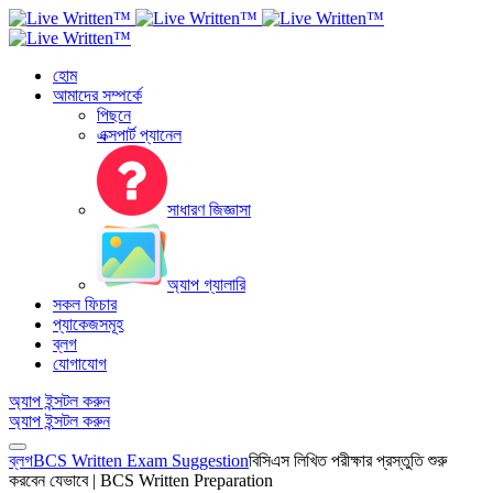
হোম
আমাদের সম্পর্কে
পিছনে
এক্সপার্ট প্যানেল
সাধারণ জিজ্ঞাসা
অ্যাপ গ্যালারি
সকল ফিচার
প্যাকেজসমূহ
ব্লগ
যোগাযোগ
অ্যাপ ইন্সটল করুন
অ্যাপ ইন্সটল করুন
ব্লগ
BCS Written Exam Suggestion
বিসিএস লিখিত পরীক্ষার প্রস্তুতি শুরু
করবেন যেভাবে | BCS Written Preparation