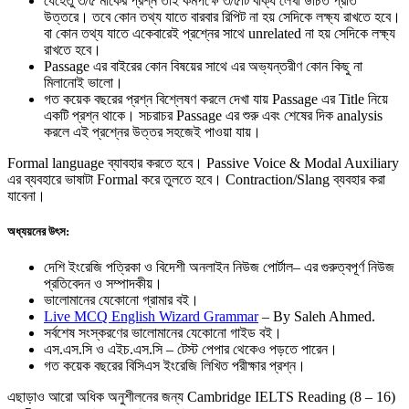
যেহেতু ৩/৫ মার্কের প্রশ্ন তাই কমপক্ষে ৩/৫টি বাক্য লেখা উচিত প্রতি
উত্তরে। তবে কোন তথ্য যাতে বারবার রিপিট না হয় সেদিকে লক্ষ্য রাখতে হবে।
বা কোন তথ্য যাতে একেবারেই প্রশ্নের সাথে unrelated না হয় সেদিকে লক্ষ্য
রাখতে হবে।
Passage এর বাইরের কোন বিষয়ের সাথে এর অভ্যন্তরীণ কোন কিছু না
মিলানোই ভালো।
গত কয়েক বছরের প্রশ্ন বিশ্লেষণ করলে দেখা যায় Passage এর Title নিয়ে
একটি প্রশ্ন থাকে। সচরাচর Passage এর শুরু এবং শেষের দিক analysis
করলে এই প্রশ্নের উত্তর সহজেই পাওয়া যায়।
Formal language ব্যাবহার করতে হবে। Passive Voice & Modal Auxiliary
এর ব্যবহারে ভাষাটা Formal করে তুলতে হবে। Contraction/Slang ব্যবহার করা
যাবেনা।
অধ্যয়নের উৎস:
দেশি ইংরেজি পত্রিকা ও বিদেশী অনলাইন নিউজ পোর্টাল– এর গুরুত্বপূর্ণ নিউজ
প্রতিবেদন ও সম্পাদকীয়।
ভালোমানের যেকোনো গ্রামার বই।
Live MCQ English Wizard Grammar
– By Saleh Ahmed.
সর্বশেষ সংস্করণের ভালোমানের যেকোনো গাইড বই।
এস.এস.সি ও এইচ.এস.সি – টেস্ট পেপার থেকেও পড়তে পারেন।
গত কয়েক বছরের বিসিএস ইংরেজি লিখিত পরীক্ষার প্রশ্ন।
এছাড়াও আরো অধিক অনুশীলনের জন্য Cambridge IELTS Reading (8 – 16)