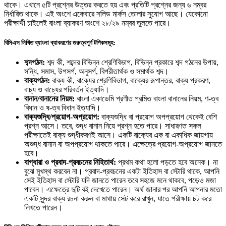
থাকে। এখানে ৫টি প্রশ্নের উত্তর করতে হয় এবং প্রতিটি প্রশ্নের জন্য ৬ নম্বর
নির্ধারিত থাকে। এই অংশে একেবারে সলিড মার্কস তোলার সুযোগ আছে। যেকোনো
পরীক্ষার্থী চাইলেই বাংলা ব্যাকরণ অংশে ২৮/২৯ নম্বর তুলতে পারে।
বিসিএস লিখিত ব্যাংলা ব্যাকরণের গুরুত্বপূর্ণ টপিকসমূহ:
শব্দগঠন:
শব্দ কী, শব্দের বিভিন্ন শ্রেণিবিভাগ, বিভিন্ন প্রকারে শব্দ গঠনের উপায়,
সন্ধি, সমাস, উপসর্গ, অনুসর্গ, বিপরীতার্থক ও সমার্থক শব্দ।
বাক্যগঠন:
বাক্য কী, বাক্যের শ্রেণিবিভাগ, বাক্যের রূপান্তর, বাক্য প্রকরণ,
বাচ্য ও বাচ্যের পরিবর্তন ইত্যাদি।
বানান/বানানের নিয়ম:
বাংলা একাডেমি প্রণীত প্রমিত বাংলা বানানের নিয়ম, ণ-ত্ব
বিধান ও ষ-ত্ব বিধান ইত্যাদি।
বাক্যশুদ্ধি/প্রয়োগ-অপ্রয়োগ:
বাক্যশুদ্ধি বা প্রয়োগ অপপ্রয়োগ থেকেই বেশি
প্রশ্ন আসে। তবে, শুদ্ধ বানান নিয়ে প্রশ্ন হতে পারে। সাধারণত সকল
পরীক্ষাতেই বাক্য শুদ্ধীকরণই আসে। একটি বাক্যের এক বা একাধিক জায়গায়
অশুদ্ধ বানান বা অপপ্রয়োগ থাকতে পারে। এক্ষেত্রে প্রয়োগ-অপ্রয়োগ জানতে
হবে।
বাগ্‌ধারা ও প্রবাদ-প্রবচনের নিহিতার্থ:
প্রথম কথা হলো পড়তে হবে অনেক। না
বুঝে মুখস্থ করবেন না। প্রবাদ-প্রবচনের একটা ইতিহাস বা স্টোরি থাকে, আপনি
সেই ইতিহাস বা স্টোরি যদি জানতে পারেন তবে সহজে মনে থাকবে, পড়েও মজা
পাবেন। এক্ষেত্রে দুটি বই দেখেতে পারেন। অর্থ জানার পর আপনি আপনার মতো
একটি সুন্দর বাক্য রচনা করুন বা মাথায় সেট করে রাখুন, যাতে পরীক্ষায় চট করে
লিখতে পারেন।