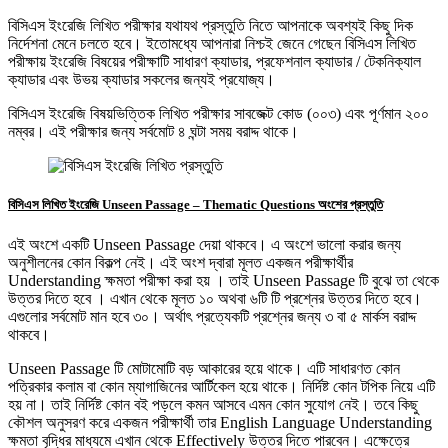
বিসিএস ইংরেজি লিখিত পরীক্ষার যথাযথ প্রস্তুতি নিতে আপনাকে অবশ্যই কিছু দিক
নির্দেশনা মেনে চলতে হবে। ইতোমধ্যে আপনারা নিশ্চই জেনে গেছেন বিসিএস লিখিত
পরীক্ষায় ইংরেজি বিষয়ের পরীক্ষাটি সাধারণ ক্যাডার, প্রফেশনাল ক্যাডার / টেকনিক্যাল
ক্যাডার এবং উভয় ক্যাডার সকলের জন্যই প্রযোজ্য।
বিসিএস ইংরেজি বিষয়ভিত্তিক লিখিত পরীক্ষার সাবজেক্ট কোড (০০৩) এবং পূর্ণমান ২০০
নম্বর। এই পরীক্ষার জন্য সর্বমোট ৪ ঘন্টা সময় বরাদ্দ থাকে।
বিসিএস লিখিত ইংরেজি Unseen Passage – Thematic Questions অংশের প্রস্তুতি
এই অংশে একটি Unseen Passage দেয়া থাকবে। এ অংশে ভালো করার জন্য
অনুশীলনের কোন বিকল্প নেই। এই অংশ দ্বারা মূলত একজন পরীক্ষার্থীর
Understanding ক্ষমতা পরীক্ষা করা হয় । তাই Unseen Passage টি বুঝে তা থেকে
উত্তর দিতে হবে । এখান থেকে মূলত ১০ অথবা ৬টি টি প্রশ্নের উত্তর দিতে হবে।
এগুলোর সর্বমোট মান হবে ৩০। অর্থাৎ প্রত্যেকটি প্রশ্নের জন্য ৩ বা ৫ মার্কস বরাদ্দ
থাকবে।
Unseen Passage টি মোটামোটি বড় আকারের হয়ে থাকে। এটি সাধারণত কোন
পত্রিকার কলাম বা কোন ম্যাগাজিনের আর্টিকেল হয়ে থাকে। নির্দিষ্ট কোন টপিক নিয়ে এটি
হয় না। তাই নির্দিষ্ট কোন বই পড়লে কমন আসবে এমন কোন সুযোগ নেই। তবে কিছু
কৌশল অনুসরণ করে একজন পরীক্ষার্থী তার English Language Understanding
ক্ষমতা বৃদ্ধির মাধ্যমে এখান থেকে Effectively উত্তর দিতে পারবেন। এক্ষেত্রে