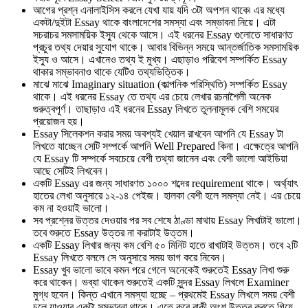
আগের প্রশ্ন এনালাইসিস করলে যেখা যায় যদি ৩টা অপশন থাকে৷ এর মধ্যে
একটা/দুইটা Essay থাকে বাংলাদেশের সমস্যা এবং সম্ভাবনা নিয়ে। এটা
সচরাচর সমসাময়িক ইস্যু থেকে আসে। এই ধরনের Essay গুলোতে সাধারণত
প্রচুর তথ্য দেয়ার সুযোগ থাকে। আবার বিভিন্ন সময়ে আন্তর্জাতিক সমসাময়িক
ইস্যু ও আসে। এখানেও তথ্য ই মুখ্য। এছাড়াও পরিবেশ সম্পর্কিত Essay
থাকার সম্ভাবনাও থাকে যেটিও তথ্যভিত্তিক।
মাঝে মাঝে Imaginary situation (কাল্পনিক পরিস্থিতি) সম্পর্কিত Essay
থাকে। এই ধরনের Essay তে তথ্য এর চেয়ে লেখার রচনাশৈলী অনেক
গুরুত্বপূর্ণ। তাছাড়াও এই ধরনের Essay লিখতে তুলনামূলক বেশি সময়ের
প্রয়োজন হয়।
Essay সিলেকশন করার সময় অবশ্যই খেয়াল রাখবেন আপনি যে Essay টা
লিখতে যাচ্ছেন সেটি সম্পর্কে আপনি Well Prepared কিনা। এক্ষেত্রে আপনি
যে Essay টি সম্পর্কে সবচেয়ে বেশী তথ্যা জানেন এবং বেশী ভালো আইডিয়া
আছে সেটিই লিখবেন।
একটি Essay এর জন্য সাধারণত ১০০০ শব্দের requirement থাকে। অর্থ্যাৎ
হাতের লেখা অনুসারে ১২-১৪ পেইজ। হালকা বেশী হলে সমস্যা নেই। এর চেয়ে
কম না হওয়াই ভালো।
সব প্রশ্নের উত্তর দেওয়ার পর সব শেষে ঠাণ্ডা মাথায় Essay লিখাটাই ভালো।
তবে শুরুতে Essay উত্তর না করাটাই উত্তম।
একটি Essay লিখার জন্য কম বেশি ৫০ মিনিট হাতে রাখাটাই উত্তম। তবে ২টি
Essay লিখতে বললে সে অনুসারে সময় ভাগ করে নিবেন।
Essay খুব ভালো ভাবে কমন পরে গেলে অনেকেই শুরুতেই Essay লিখা শুরু
করে থাকেন। ভব্যা থাকেন শুরুতেই একটি সুন্দর Essay লিখলে Examiner
মুগ্ধ হবেন। কিন্ত এখানে সমস্যা হচ্ছে – প্রথমেই Essay লিখলে সময় বেশী
চলে যাওয়ার একটা সম্ভাবনা থাকে। এতে করে বাকী অংশ উত্তর করতে গিয়ে