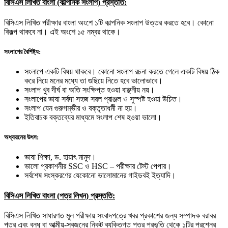
বিসিএস লিখিত বাংলা (কাল্পনিক সংলাপ) প্রস্ততি:
বিসিএস লিখিত পরীক্ষার বাংলা অংশে ১টি কাল্পনিক সংলাপ উত্তর করতে হবে। কোনো
বিকল্প থাকবে না। এই অংশে ১৫ নম্বর থাকে।
সংলাপের বৈশিষ্ট্য:
সংলাপে একটি বিষয় থাকবে। কোনো সংলাপ রচনা করতে গেলে একটি বিষয় ঠিক
করে নিয়ে মনের মধ্যে তা গুছিয়ে নিতে হবে ভালোভাবে।
সংলাপ খুব দীর্ঘ বা অতি সংক্ষিপ্ত হওয়া বাঞ্ছনীয় নয়।
সংলাপের ভাষা সর্বদা সহজ সরল প্রাঞ্জল ও সুস্পষ্ট হওয়া উচিত।
সংলাপ যেন গুরুগম্ভীর ও বক্তৃতাধর্মী না হয়।
ইতিবাচক বক্তব্যের মাধ্যমে সংলাপ শেষ হওয়া ভালো।
অধ্যয়নের উৎস:
ভাষা শিক্ষা, ড. হায়াৎ মামুদ।
ভালো প্রকাশনীর SSC ও HSC – পরীক্ষার টেস্ট পেপার।
সর্বশেষ সংস্করণের যেকোনো ভালোমানের গাইডবই ইত্যাদি।
বিসিএস লিখিত বাংলা (পত্র লিখন) প্রস্ততি:
বিসিএস লিখিত সাধারণত মূল পরীক্ষায় সংবাদপত্রে খবর প্রকাশের জন্য সম্পাদক বরাবর
পত্র এবং বন্ধু বা আত্মীয়-স্বজনের নিকট ব্যক্তিগত পত্র প্রভৃতি থেকে ১টির প্রশ্নের