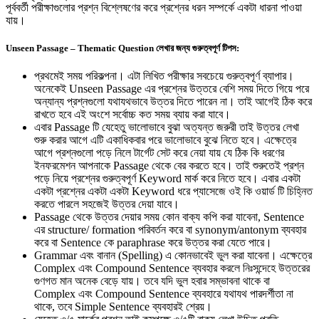
পূর্ববর্তী পরীক্ষাগুলোর প্রশ্ন বিশ্লেষণের করে প্রশ্নের ধরন সম্পর্কে একটা ধারনা পাওয়া
যায়।
Unseen Passage – Thematic Question লেখার জন্য গুরুত্বপূর্ণ টিপস:
প্রথমেই সময় পরিকল্পনা। এটা লিখিত পরীক্ষার সবচেয়ে গুরুত্বপূর্ণ ব্যাপার।
অনেকেই Unseen Passage এর প্রশ্নের উত্তরে বেশি সময় দিতে গিয়ে পরে
অন্যান্য প্রশ্নগুলো যথাযথভাবে উত্তর দিতে পারেন না। তাই আগেই ঠিক করে
রাখতে হবে এই অংশে সর্বোচ্চ কত সময় ব্যায় করা যাবে।
এবার Passage টি যেহেতু ভালোভাবে বুঝা অত্যন্ত জরুরী তাই উত্তর লেখা
শুরু করার আগে এটি একাধিকবার পরে ভালোভাবে বুঝে নিতে হবে। এক্ষেত্রে
আগে প্রশ্নগুলো পড়ে নিলে টার্গেট সেট করে নেয়া যায় যে ঠিক কি ধরণের
ইনফরমেশন আপনাকে Passage থেকে বের করতে হবে। তাই শুরুতেই প্রশ্ন
পড়ে নিয়ে প্রশ্নের গুরুত্বপূর্ণ Keyword মার্ক করে নিতে হবে। এবার একটা
একটা প্রশ্নের একটা একটা Keyword ধরে প্যাসেজে ওই কি ওয়ার্ড টি চিহ্নিত
করতে পারলে সহজেই উত্তর দেয়া যাবে।
Passage থেকে উত্তর দেয়ার সময় কোন বাক্য কপি করা যাবেনা, Sentence
এর structure/ formation পরিবর্তন করে বা synonym/antonym ব্যবহার
করে বা Sentence কে paraphrase করে উত্তর করা যেতে পারে।
Grammar এবং বানান (Spelling) এ কোনভাবেই ভুল করা যাবেনা। এক্ষেত্রে
Complex এবং Compound Sentence ব্যবহার করলে নিঃসন্দেহে উত্তরের
গুণগত মান অনেক বেড়ে যায়। তবে যদি ভুল হবার সম্ভাবনা থাকে বা
Complex এবং Compound Sentence ব্যবহারে যথাযথ পারদর্শীতা না
থাকে, তবে Simple Sentence ব্যবহারই শ্রেয়।