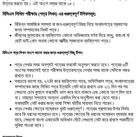
উত্তর করতে হয়। এই অংশে নম্বর থাকে ১৫।
বিসিএস লিখিত পরীক্ষায় (পত্র লিখন) এর গুরুত্বপূর্ণ টপিকসমূহ:
বিভিন্ন সামাজিক সমস্যা বা জন-গুরুত্বপূর্ণ বিষয় নিয়ে সংবাদপত্রে প্রকাশের
জন্য সম্পাদকের নিকট পত্র।
জীবনের মূল্যবোধ বা ব্যক্তিগত কোনো অভিজ্ঞতার বর্ণনা দিয়ে বন্ধু, বাবা-মা বা
ছোট ভাই-বোন অথবা কোনো আত্মীয় স্বজনকে ব্যক্তিগত পত্র।
বিসিএস পত্র লিখন অংশে ভালো করার জন্য গুরুত্বপূর্ণ কিছু টিপস:
পত্র লেখার সময় অবশ্যই পত্রের ফরমেট অনুসরণ করতে হবে। পত্রের ৬টি
অংশের সবগুলোই যাতে পরীক্ষার উত্তরপত্রে লেখার সময় থাকে সেদিকে নজর
রাখতে হবে।
সবচেয়ে ভালো হয়, ২/৩টা করে ব্যক্তিগত পত্র, অফিসিয়াল পত্র, সংবাদপত্রের
সম্পাদকের কাছে লিখিত পত্র ইত্যাদি নোট করে রাখলে এবং ২/১ দিন পর পর
সেগুলো চোখ বুলালে ফরমেটিং ভাল করে মনে থাকবে এবং কোনো অংশ মিস হবে
না। তাছাড়া সপ্তাহে অন্তত একদিন লিখে অনুশীলন করা যেতে পারে।
ফরম্যাটিং নোট করার জন্য ভাষা শিক্ষা বইটির সাহায্য নিতে পারেন।
পত্র লেখার ক্ষেত্রে সম্বোধন খুবই গুরুত্বপূর্ণ। পত্রের প্রাপকের উপর নির্ভর
করে কি ধরনের সম্বোধন হবে। পত্রের ক্ষেত্রে কি ধরনের সম্বোধন ব্যবহার করা
যাবে, সেগুলো বাংলা একাডেমি অভিধান ঘেঁটে সেগুলো নোট করে রাখলে পরবর্তীতে
সুবিধা পাওয়া যাবে।