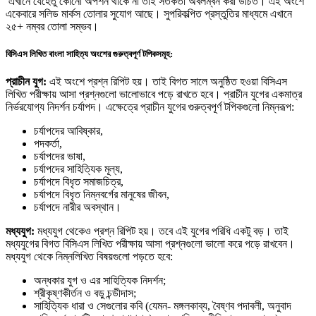
এখানে যেহেতু কোনো অপশন থাকে না তাই সতর্কতা অবলম্বন করা উচিত। এই অংশে
একেবারে সলিড মার্কস তোলার সুযোগ আছে। সুপরিকল্পিত প্রস্তুতির মাধ্যমে এখানে
২৫+ নম্বর তোলা সম্ভব।
বিসিএস লিখিত বাংলা সাহিত্য অংশের গুরুত্বপূর্ণ টপিকসমূহ:
প্রাচীন যুগ:
এই অংশে প্রশ্ন রিপিট হয়। তাই বিগত সালে অনুষ্ঠিত হওয়া বিসিএস
লিখিত পরীক্ষায় আসা প্রশ্নগুলো ভালোভাবে পড়ে রাখতে হবে। প্রাচীন যুগের একমাত্র
নির্ভরযোগ্য নিদর্শন চর্যাপদ। এক্ষেত্রে প্রাচীন যুগের গুরুত্বপূর্ণ টপিকগুলো নিম্নরূপ:
চর্যাপদের আবিষ্কার,
পদকর্তা,
চর্যাপদের ভাষা,
চর্যাপদের সাহিত্যিক মূল্য,
চর্যাপদে বিধৃত সমাজচিত্র,
চর্যাপদে বিধৃত নিম্নবর্গের মানুষের জীবন,
চর্যাপদে নারীর অবস্থান।
মধ্যযুগ:
মধ্যযুগ থেকেও প্রশ্ন রিপিট হয়। তবে এই যুগের পরিধি একটু বড়। তাই
মধ্যযুগের বিগত বিসিএস লিখিত পরীক্ষায় আসা প্রশ্নগুলো ভালো করে পড়ে রাখবেন।
মধ্যযুগ থেকে নিম্নলিখিত বিষয়গুলো পড়তে হবে:
অন্ধকার যুগ ও এর সাহিত্যিক নিদর্শন;
শ্রীকৃষ্ণকীর্তন ও বড়ু চন্ডীদাস;
সাহিত্যিক ধারা ও সেগুলোর কবি (যেমন- মঙ্গলকাব্য, বৈষ্ণব পদাবলী, অনুবাদ