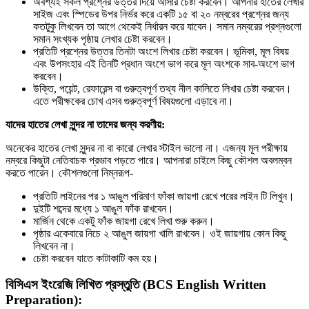
অবশ্যই সকল প্রশ্নের উত্তর দিয়ে আসার চেষ্টা করবেন। আপনার হাতের লেখার
সাইজ এবং স্পিডের উপর নির্ভর করে একটি ১৫ বা ২০ নম্বরের প্রশ্নের জন্য
কতটুকু লিখবেন তা আগে থেকেই নির্ধারন করে যাবেন। সমান নম্বরের প্রশ্নগুলো
সমান সংখ্যক পৃষ্ঠায় লেখার চেষ্টা করবেন।
প্রতিটি প্রশ্নের উত্তর তিনটা অংশে লিখার চেষ্টা করবেন। ভূমিকা, মূল বিষয়
এবং উপসংহার এই তিনটি প্রধান অংশে ভাগ করে মূল অংশকে সাব-অংশে ভাগ
করবেন।
উক্তি, পয়েন্ট, রেফারেন্স বা গুরুত্বপূর্ণ তথ্য নীল কালিতে লিখার চেষ্টা করবেন।
এতে পরীক্ষকের চোখ এসব গুরুত্বপূর্ণ বিষয়গুলো এড়াবে না।
যাদের হাতের লেখা সুন্দর না তাদের জন্য করণীয়:
অনেকের হাতের লেখা সুন্দর না বা কারো লেখার স্টাইল ভালো না। এজন্য মূল পরীক্ষায়
নম্বরে কিছুটা নেতিবাচক প্রভাব পড়তে পারে। আপনারা চাইলে কিছু কৌশল অবলম্বন
করতে পারেন। কৌশলগুলো নিম্নরূপ-
প্রতিটি লাইনের পর ১ আঙুল পরিমাণ ফাঁকা জায়গা রেখে পরের লাইন টি লিখুন।
দুইটি শব্দের মধ্যে ১ আঙুল ফাঁক রাখবেন।
মার্জিন থেকে একটু ফাঁক জায়গা রেখে লিখা শুরু করুন।
পৃষ্ঠার একেবারে নিচে ২ আঙুল জায়গা খালি রাখবেন। ওই জায়গায় কোন কিছু
লিখবেন না।
চেষ্টা করবেন যাতে কাটাকাটি কম হয়।
বিসিএস ইংরেজি লিখিত প্রস্তুতি (BCS English Written
Preparation):