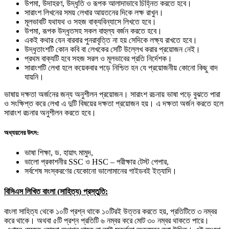
উপমা, উদাহরণ, উদ্ধৃতি ও রূপক আলাদাভাবে চিহ্নিত করতে হবে।
সারাংশ লিখনের সময় লেখার আয়তনের দিকে লক্ষ রাখুন।
মূলভাবটি যথাযথ ও সহজ বাক্যবিন্যাসে লিখতে হবে।
উপমা, রূপক উদ্ধৃতসহ সকল বাহুল্য বর্জন করতে হবে।
একই কথার যেন বারবার পুনরাবৃত্তি না হয় সেদিকে লক্ষ্য রাখতে হবে।
উদ্ধৃতাংশটি কোন কবি বা লেখকের সেটি উল্লেখ করার প্রয়োজন নেই।
প্রথম বাক্যটি হবে সহজ সরল ও মূলভাবের প্রতি নির্দেশক।
সারাংশটি লেখা হলে কয়েকবার পড়ে নিশ্চিত হন যে প্রয়োজনীয় কোনো কিছু বাদ
যায়নি।
ভাষায় দক্ষতা অর্জনের জন্য অনুশীলন প্রয়োজন। সারাংশ রচনায় ভাষা পড়ে বুঝতে পারা
ও সংক্ষিপ্ত করে লেখা এ দুটি বিষয়ের দক্ষতা প্রয়োজন হয়। এ দক্ষতা অর্জন করতে হলে
সারাংশ রচনার অনুশীলন করতে হবে।
অধ্যয়নের উৎস:
ভাষা শিক্ষা, ড. হায়াৎ মামুদ,
ভালো প্রকাশনীর SSC ও HSC – পরীক্ষার টেস্ট পেপার,
সর্বশেষ সংস্করণের যেকোনো ভালোমানের গাইডবই ইত্যাদি।
বিসিএস লিখিত বাংলা (সাহিত্য) প্রস্তুতি:
বাংলা সাহিত্য থেকে ১০টি প্রশ্ন থাকে ১০টিরই উত্তর করতে হয়, প্রতিটিতে ৩ নম্বর
করে থাকে। অথবা ৫টি প্রশ্ন প্রতিটি ৬ নম্বর করে মোট ৩০ নম্বর থাকতে পারে।