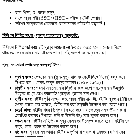
অধ্যয়নের উৎস:
ভাষা শিক্ষা, ড. হায়াৎ মামুদ,
ভালো প্রকাশনীর SSC ও HSC – পরীক্ষার টেস্ট পেপার।
সর্বশেষ সংস্করণের যেকোনো ভালোমানের গাইডবই ইত্যাদি।
বিসিএস লিখিত বাংলা (গ্রন্থ সমালোচনা) প্রস্ততি:
বিসিএস লিখিত পরীক্ষায় ১টি গ্রন্থ সমালোচনা উত্তর করতে হবে। কোনো বিকল্প
থাকতেও পারে আবার নাও থাকতে পারে। এই অংশে ১৫ নম্বর থাকে।
গ্রন্থ সমালোচনা লেখার জন্য গুরুত্বপূর্ণ টিপস:
প্রথম কাজ:
লেখকের নাম (জন্ম-মৃত্যু সাল ব্রাকেটে লিখে দিবেন) শুদ্ধ করে
লিখতে হবে। যেমন: আবুল মনসুর আহমদ (১৮৯৮-১৯৭৯)।
দ্বিতীয় কাজ:
গ্রন্থ সমালোচনায় দ্বিতীয় কাজ হলো গ্রন্থের নাম উদ্ধৃতি
চিহ্নের মধ্যে রেখে ব্যাকেটে গ্রন্থের প্রকাশ সাল লেখা।
তৃতীয় কাজ:
বইটির পৃষ্ঠা সংখ্যা কত, প্রকাশনীর নাম কী, বইটির প্রচ্ছদ শিল্পী কে,
উৎসর্গ কাকে করা হয়েছে, বইটির দাম কত ইত্যাদি উল্লেখ করা যেতে পারে।
চতুর্থ কাজ:
বইটির বিষয় বিশ্লেষণ করতে হবে। এক্ষেত্রে সমজাতীয় এক বা
একাধিক বইয়ের (বিখ্যাত দেশি বা বিদেশি বই) সঙ্গে তুলনা করতে হবে।
পঞ্চম কাজ:
বইটির সাহিত্যিক মূল্য কেমন তা উল্লেখ করতে হবে। বইটির শব্দ,
বাক্য, ভাষা কেমন তা উল্লেখ করতে হবে।
যষ্ঠ কাজ:
খুব কোমল ভাষায় বইটির অপূর্ণতা বা গ্যাপ বা দুর্বলতা (যদি থাকে)