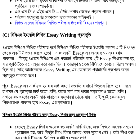
দেশি ইংরেজি পত্রিকা ও বিদেশী অনলাইন নিউজ পোর্টাল– এর গুরুত্বপূর্ণ
প্রতিবেদন ও সম্পাদকীয়।
এস.এস.সি ও এইচ.এস.সি – টেস্ট পেপার থেকেও পড়তে পারেন।
সর্বশেষ সংস্করণের যেকোনো ভালোমানের গাইডবই।
বিগত সালের বিসিএস লিখিত পরীক্ষার ইংরেজী বিষয়ের প্রশ্ন
।
(C) বিসিএস ইংরেজি লিখিত Essay Writing প্রস্তুতি
৪৫তম বিসিএস লিখিত পরীক্ষার পূর্বে বিসিএস লিখিত পরীক্ষার ইংরেজি অংশে ৩ টি Esaay
থেকে একটি উত্তর করতে হতো। এবং একটা Essay এর জন্য ৫০ নম্বর বরাদ্দ
থাকতো। কিন্তু ৪৫তম বিসিএসে এই প্যাটার্ন পরিবর্তন করে ২টি Essay লিখতে বলা হয়,
যার প্রতিটিতে ২৫ নম্বর করে বরাদ্দ ছিল। তাছাড়া ৪৫তম বিসিএসে কোনো বিকল্প অপশন
ছিল না। তাই আমাদেরকে Eassy Writing এর যেকোনো প্যাটার্নের প্রশ্নের জন্য
প্রস্তুত থাকতে হবে।
পুরো Essay এর মার্ক ৫০ হওয়ায় এই অংশে সতর্কতার সাথে উত্তর দিতে হবে। মনে
রাখবেন যে প্রশ্নের মার্ক যতো বেশি, তাতে মার্ক কম পাবার সম্ভাবনাও ততো বেশি।
এখানে বড় ধরণের একটা মার্ক হারানোর সম্ভাবনা থেকে যায়। তাই খুবই কেয়ারফুল
প্রিপারেশন থাকতে হবে Essay এর ব্যাপারে।
বিসিএস ইংরেজি লিখিত পরীক্ষায় জন্য Essay লিখার জন্য গুরুত্বপূর্ণ টিপস:
যেহেতু Essay লিখায় অনেক বড় একটা মার্ক থাকে, এবং লিখতে অনেক সময়ের
প্রয়োজন হয়, তাই কিছুটা লিখে ফিরে আসার কোন সুযোগ নেই। তাই লিখা শুরু
করার পূর্বে Essay Select করাটা খুব গুরুত্বপূর্ণ।