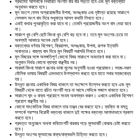
প্রথমেই আপনাকে নির্ধারিত অংশটি বার বার পড়তে হবে এবং মূল বক্তব্যটি
অনুধাবন করতে হবে।
মূল অংশে যেসব অপ্রয়োজনীয় উপমা, অলঙ্কার এবং দৃষ্টান্ত রয়েছে সারাংশে
সেসকল অংশ বাদ দিয়ে শুধুমাত্র আসল কথাটা লিখতে হবে।
একই কথার পুনরাবৃত্তি করা যাবে না। তেমনি প্রয়োজনীয় অংশ বাদ দেয়া যাবে
না।
সারাংশ খুব বেশি ছোট কিংবা খুব বেশি বড় হবে না। তবে মূল অংশের চেয়ে তা
অবশ্যই আকারে অনেক ছোট হবে।
বক্তব্যের বর্ণনায় বিশেষণ, ক্রিয়াপদ, অলঙ্কার, উপমা, রূপক ইত্যাদি
অবান্তর। বাহুল্য বাদ দিয়ে মূল বিষয়টি সরাসরি লিখতে হবে।
মূল বিষয়ের সঙ্গে অসঙ্গতিপূর্ণ কোনো বিষয় সারাংশে অবতারণা করা যাবে না।
অনুমান নির্ভর কোনো ব্যাখ্যা বাঞ্ছনীয় নয়।
সারমর্ম কিংবা সারাংশ রচনার ভাষা মূলের অনুগামী হওয়া প্রয়োজন। সহজ-সরল
মৌলিক ভাষায় বিষয়টি এমনভাবে উপস্থাপন করতে হবে যাতে সবার সহজবোধ্য
হয়।
উদ্ধৃত রচনায় একাধিক বিষয় থাকলে তা সংক্ষেপে উল্লেখ করতে হবে এবং মূল
বিষয়টি থেকে যাতে রচিত অংশটি সরে না আসে সেদিকে সজাগ থাকতে হবে।
সারাংশে শব্দ ও বাক্য প্রয়োগে সংযম অবলম্বন করুন। এখানে একাধিক বিশেষণ
প্রয়োগ বাঞ্ছনীয় নয়।
কোনো সাংকেতিক বিষয় থাকলে তার তত্ত্ব বের করতে হবে। ব্যক্তি বা বস্তু
সম্পর্কে পরস্পর বিরোধী বক্তব্য থাকলে দুই পক্ষের বক্তব্য আলাদাভাবে প্রকাশ
করতে হবে।
প্রদত্ত অনুচ্ছেদ অথবা কবিতাংশটি বারবার পড়ে মূলভাবটি বোঝার চেষ্টা করতে
হবে।
উদ্ধৃত অংশের মূলভাবের বাক্য/বাক্যগুলি চিহ্নিত করতে হবে।