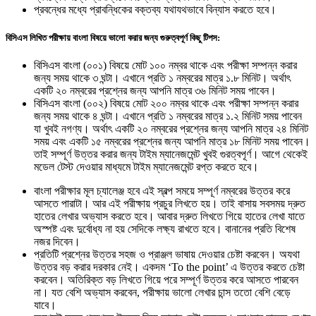
প্রবন্ধের মধ্যে প্রাবন্ধিকের বক্তব্য যথাযথভাবে বিন্যাস করতে হবে।
বিসিএস লিখিত পরীক্ষায় বাংলা বিষয়ে ভালো করার জন্য গুরুত্বপূর্ণ কিছু টিপস:
বিসিএস বাংলা (০০১) বিষয়ে মোট ১০০ নম্বর থাকে এবং পরীক্ষা সম্পন্ন করার
জন্য সময় থাকে ৩ ঘন্টা। এখানে প্রতি ১ নম্বরের মাত্র ১.৮ মিনিট। অর্থাৎ
একটি ২০ নম্বরের প্রশ্নের জন্য আপনি মাত্র ৩৬ মিনিট সময় পাবেন।
বিসিএস বাংলা (০০২) বিষয়ে মোট ২০০ নম্বর থাকে এবং পরীক্ষা সম্পন্ন করার
জন্য সময় থাকে ৪ ঘন্টা। এখানে প্রতি ১ নম্বরের মাত্র ১.২ মিনিট সময় পাবেন
যা খুবই নগণ্য। অর্থাৎ একটি ২০ নম্বরের প্রশ্নের জন্য আপনি মাত্র ২৪ মিনিট
সময় এবং একটি ১৫ নম্বরের প্রশ্নের জন্য আপনি মাত্র ১৮ মিনিট সময় পাবেন।
তাই সম্পূর্ণ উত্তর করার জন্য টাইম ম্যানেজমেন্ট খুবই গুরত্বপূর্ণ। আগে থেকেই
মডেল টেস্ট দেওয়ার মাধ্যমে টাইম ম্যানেজমেন্ট রপ্ত করতে হবে।
বাংলা পরীক্ষার মূল চ্যালেঞ্জ হবে এই স্বল্প সময়ে সম্পূর্ণ নম্বরের উত্তর করে
আসতে পারাটা। আর এই পরীক্ষায় প্রচুর লিখতে হয়। তাই বাসায় সবসময় দ্রুত
হাতের লেখার অভ্যাস করতে হবে। আবার দ্রুত লিখতে গিয়ে হাতের লেখা যাতে
অস্পষ্ট এবং দুর্বোধ্য না হয় সেদিকে লক্ষ্য রাখতে হবে। বানানের প্রতি বিশেষ
নজর দিবেন।
প্রতিটি প্রশ্নের উত্তর সহজ ও প্রাঞ্জল ভাষায় দেওয়ার চেষ্টা করবেন। অযথা
উত্তর বড় করার দরকার নেই। একদম ‘To the point’ এ উত্তর করতে চেষ্টা
করবেন। অতিরিক্ত বড় লিখতে গিয়ে পরে সম্পূর্ণ উত্তর করে আসতে পারবেন
না। যত বেশি অভ্যাস করবেন, পরীক্ষায় ভালো লেখার চান্স ততো বেশি বেড়ে
যাবে।