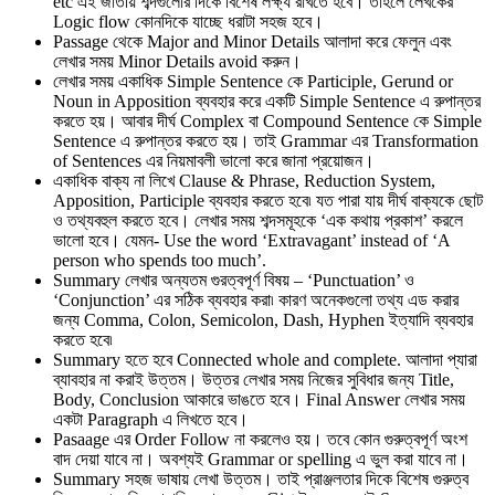
etc এই জাতীয় শব্দগুলোর দিকে বিশেষ লক্ষ্য রাখতে হবে। তাহলে লেখকের
Logic flow কোনদিকে যাচ্ছে ধরাটা সহজ হবে।
Passage থেকে Major and Minor Details আলাদা করে ফেলুন এবং
লেখার সময় Minor Details avoid করুন।
লেখার সময় একাধিক Simple Sentence কে Participle, Gerund or
Noun in Apposition ব্যবহার করে একটি Simple Sentence এ রুপান্তর
করতে হয়। আবার দীর্ঘ Complex বা Compound Sentence কে Simple
Sentence এ রুপান্তর করতে হয়। তাই Grammar এর Transformation
of Sentences এর নিয়মাবলী ভালো করে জানা প্রয়োজন।
একাধিক বাক্য না লিখে Clause & Phrase, Reduction System,
Apposition, Participle ব্যবহার করতে হবে৷ যত পারা যায় দীর্ঘ বাক্যকে ছোট
ও তথ্যবহুল করতে হবে। লেখার সময় শব্দসমূহকে ‘এক কথায় প্রকাশ’ করলে
ভালো হবে। যেমন- Use the word ‘Extravagant’ instead of ‘A
person who spends too much’.
Summary লেখার অন্যতম গুরত্বপূর্ণ বিষয় – ‘Punctuation’ ও
‘Conjunction’ এর সঠিক ব্যবহার করা৷ কারণ অনেকগুলো তথ্য এড করার
জন্য Comma, Colon, Semicolon, Dash, Hyphen ইত্যাদি ব্যবহার
করতে হবে৷
Summary হতে হবে Connected whole and complete. আলাদা প্যারা
ব্যাবহার না করাই উত্তম। উত্তর লেখার সময় নিজের সুবিধার জন্য Title,
Body, Conclusion আকারে ভাঙতে হবে। Final Answer লেখার সময়
একটা Paragraph এ লিখতে হবে।
Pasaage এর Order Follow না করলেও হয়। তবে কোন গুরুত্বপূর্ণ অংশ
বাদ দেয়া যাবে না। অবশ্যই Grammar or spelling এ ভুল করা যাবে না।
Summary সহজ ভাষায় লেখা উত্তম। তাই প্রাঞ্জলতার দিকে বিশেষ গুরুত্ব