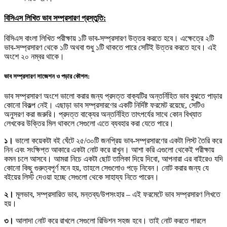
বিসিএস লিখিত ভাব সম্প্রসারণ প্রস্তুতি:
বিসিএস বাংলা লিখিত পরীক্ষায় ১টি ভাব-সম্প্রসারণ উত্তর করতে হবে। এক্ষেত্রে ২টি
ভাব-সম্প্রসারণ থেকে ১টি অথবা শুধু ১টি থাকতে পারে সেটিই উত্তর করতে হবে। এই
অংশে ২০ নম্বর থাকে।
ভাব সম্প্রসারণ সাজেশন ও পড়ার কৌশল:
ভাব সম্প্রসারণ অংশে ভালো করার জন্য প্রদত্ত বাক্যটির অন্তর্নিহিত ভাব বুঝতে পাড়ার
কোনো বিকল্প নেই। এছাড়া ভাব সম্প্রসারণের একটি নির্দিষ্ট ফরমেট রয়েছে, সেটিও
অনুসরণ করা জরুরি। প্রদত্ত বাক্যের অন্তর্নিহিত তাৎপর্যের সাথে কোন বিখ্যাত
লেখকের উক্তির মিল থাকলে সেগুলো এতে ব্যবহার করা যেতে পারে।
১।
ভালো কয়েকটা বই ঘেঁটে ২৫/৩০টি জনপ্রিয় ভাব-সম্প্রসারণের একটা লিস্ট তৈরি করে
নিন এবং সংক্ষিপ্ত আকারে একটা নোট করে রাখুন। আশা করি এগুলো থেকেই পরীক্ষায়
কমন চলে আসবে। আমরা নিচে একটা ছোট তালিকা দিয়ে দিবো, আপনারা এর বাইরেও যদি
কোনো কিছু গুরুত্বপূর্ণ মনে হয়, তাহলে সেগুলোও পড়ে নিবেন। নোট করার জন্য যে
বইয়ের লিস্ট দেওয়া হচ্ছে সেগুলো থেকে সাহায্য নিতে পারেন।
২।
মূলভাব, সম্প্রসারিত ভাব, মন্তব্য/উপসংহার – এই ফরমেটে ভাব সম্প্রসারণ লিখতে
হয়।
৩।
আলাদা নোট করে রাখলে সেগুলো রিভিশন সহজ হবে। তাই নোট করতে পারলে