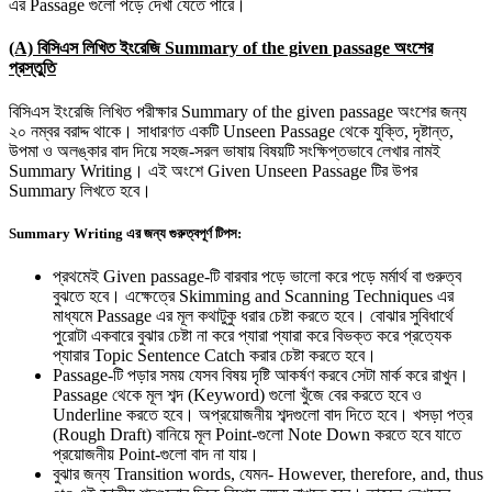
এর Passage গুলো পড়ে দেখা যেতে পারে।
(A) বিসিএস লিখিত ইংরেজি Summary of the given passage অংশের
প্রস্তুতি
বিসিএস ইংরেজি লিখিত পরীক্ষার Summary of the given passage অংশের জন্য
২০ নম্বর বরাদ্দ থাকে। সাধারণত একটি Unseen Passage থেকে যুক্তি, দৃষ্টান্ত,
উপমা ও অলঙ্কার বাদ দিয়ে সহজ-সরল ভাষায় বিষয়টি সংক্ষিপ্তভাবে লেখার নামই
Summary Writing। এই অংশে Given Unseen Passage টির উপর
Summary লিখতে হবে।
Summary Writing এর জন্য গুরুত্বপূর্ণ টিপস:
প্রথমেই Given passage-টি বারবার পড়ে ভালো করে পড়ে মর্মার্থ বা গুরুত্ব
বুঝতে হবে। এক্ষেত্রে Skimming and Scanning Techniques এর
মাধ্যমে Passage এর মূল কথাটুকু ধরার চেষ্টা করতে হবে। বোঝার সুবিধার্থে
পুরোটা একবারে বুঝার চেষ্টা না করে প্যারা প্যারা করে বিভক্ত করে প্রত্যেক
প্যারার Topic Sentence Catch করার চেষ্টা করতে হবে।
Passage-টি পড়ার সময় যেসব বিষয় দৃষ্টি আকর্ষণ করবে সেটা মার্ক করে রাখুন।
Passage থেকে মূল শব্দ (Keyword) গুলো খুঁজে বের করতে হবে ও
Underline করতে হবে। অপ্রয়োজনীয় শব্দগুলো বাদ দিতে হবে। খসড়া পত্র
(Rough Draft) বানিয়ে মূল Point-গুলো Note Down করতে হবে যাতে
প্রয়োজনীয় Point-গুলো বাদ না যায়।
বুঝার জন্য Transition words, যেমন- However, therefore, and, thus