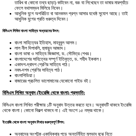
তারিখ বা কোনো তথ্য ছাড়া) কাটবেন না, বরং যা লিখেছেন তা ভাষার মারপ্যাঁচে
ফেলে যথাসম্ভব মিলিয়ে নিবেন।
আধুনিক যুগে অপরিচিত বা আনকমন প্রশ্ন আসার যথেষ্ঠ সুযোগ আছে। তাই
আধুনিক যুগের প্রতি গুরুত্ব দিবেন।
বিসিএস লিখিত বাংলা সাহিত্য অধ্যয়নের উৎস:
বাংলা সাহিত্যের ইতিহাস, মাহবুবুল আলম।
লাল নীল দিপাবলি, হুমায়ুন আজাদ।
বাংলা ভাষা ও সাহিত্য জিজ্ঞাসা, ড. সৌমিত্র শেখর।
বাংলাদেশের সাহিত্যের সম্পূর্ণ ইতিবৃত্ত, ড. শহীদ ইকবাল।
একাদশ-দ্বাদশ শ্রেণির সাহিত্য পাঠ।
নবম-দশম শ্রেণির সাহিত্য পাঠ।
বাংলাপিডিয়া।
বাজারের প্রচলিত ভালোমানের যেকোনো গাইড বই।
বিসিএস লিখিত অনুবাদ (ইংরেজি থেকে বাংলা) প্রস্ততি:
বিসিএস বাংলা লিখিত পরীক্ষায় ১টি অনুবাদ উত্তর করতে হবে। অনুবাদটি থাকবে ইংরেজি
থেকে বাংলা। কোনো বিকল্প থাকবে না। এই অংশে ১৫ নম্বর থাকে।
ইংরেজি থেকে বাংলা অনুবাদ লিখার গুরুত্বপূর্ণ টিপস:
অনুবাদের অংশটুকু একাধিকবার পড়ে অন্তর্নিহিত মূলভাব বুঝে নিতে