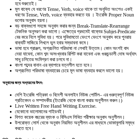
হবে শুরুতেই।
মূল বাক্যে যে ধরণের Tense, Verb, voice থাকে তা অনূদিত অংশেও একই
ধরণের Tense, Verb, voice ব্যবহার করতে হয় । ইংরেজি Proper Noun
গুলোর অনুবাদ হয়না।
বড় বাক্যগুলো সহজে অনুবাদ করার জন্য Break-Translate-Rearrange
টেকনিক অনুসরণ করা ভালো। এক্ষেত্রে প্রথমেই বাক্যের Subjet-Predicate
বের করে নিলে সুবিধা হয়। পরে সুবিধামতো ভেংগে ভেংগে অনুবাদ করে পুনরায়
বাক্যটি সাজিয়ে লিখলে ভুল হবার সম্ভাবনা কমে।
ভাষা হবে প্রাঞ্জল, অপ্রচলিত পরিভাষা না লেখাই উত্তম। কোন অংশই বাদ
দেয়া যাবেনা, কোন শব্দ অসংখ্যবার রিপিট করা যাবেনা এবং গুরুচন্ডালী দোষ অর্থ্যাৎ
সাধু চলিতের সংমিশ্রণ করা চলবে না।
বাংলা শব্দের বানান এর ব্যাপারে যত্নশীল হতে হবে।
অপ্রচলিত পরিভাষা ব্যবহারের চেয়ে মূল ভাষা ব্যবহার করলে ভালো হয়।
অনুবাদের জন্য অধ্যয়নের উৎস:
দেশি ইংরেজি পত্রিকা ও বিদেশী অনলাইন নিউজ পোর্টাল– এর গুরুত্বপূর্ণ নিউজ
প্রতিবেদন ও সম্পাদকীয় (ইংরেজি থেকে বাংলা করার অনুশীলন করুন।)
Live Written Free Hand Writing Exercise.
যেকোনো ভালোমানের গাইডবই।
বিগত কয়েক বছরের ব্যাংক ও বিসিএস লিখিত পরীক্ষার অনুবাদ অনুশীলন।
উপরোক্ত সোর্স থেকে অনুবাদ নিয়মিত অনুশীলন এর মাধ্যমে ভোকাবুলারি সমৃদ্ধ
করতে হবে।