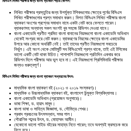
বিসিএস লিখিত পরীক্ষার জন্য বাংলা ব্যাকরণ পড়ার কৌশল:
লিখিত পরীক্ষার প্রস্তুতির জন্য উপর্যুক্ত টপিকগুলোর ক্ষেত্রে পূর্বের বিসিএস
লিখিত পরীক্ষাগুলোর প্রশ্ন সমাধান করুন। বিগত বিসিএস লিখিত পরীক্ষার বাংলা
ব্যাকরণ অংশের প্রশ্নের সমাধান নামে একটা নোট করে ফেলতে পারেন।
ব্যাকরণসহ অন্যান্য সকল অংশই খুব সহজে রিভিশন দেওয়া যাবে।
বাংলা একাডেমি প্রণীত প্রমিত বাংলা বানানের নিয়মগুলো বাংলা একাডেমি অভিধান
থেকেই সংগ্রহ করে নোট করুন। ব্যাকরণের নিয়মের ক্ষেত্রে বাংলা একাডেমির
উপরে আর কোনো অথরিটি নেই। তাই তাদের প্রণীত নিয়মগুলো সবচেয়ে
নির্ভুল। এই অংশ থেকে মোটামুটি সব বিসিএসেই প্রশ্ন থাকে, তাই এই টপিকের
ভালো একটি নোট থাকা উচিত। পাশাপাশি নিয়মগুলো প্রতিদিন একবার করে
রিভিশন দিলে পরীক্ষায় আর ভুল হবে না। এই নিয়মগুলো প্রিলিমিনারি পরীক্ষার
জন্যও গুরুত্বপূর্ণ।
বিসিএস লিখিত পরীক্ষার জন্য বাংলা ব্যাকরণ অধ্যয়নের উৎস:
মাধ্যমিক বাংলা ব্যাকরণ বই (২০২১ ও ২০১৯ সংস্করণ)।
মাধ্যমিক ও উচ্চমাধ্যমিক ব্যাকরণ বই, বাংলাদেশ উন্মুক্ত বিশ্ববিদ্যালয়।
বাংলা একাডেমি অভিধান (প্রয়োজন অনুসারে)।
ভাষা শিক্ষা, ড. হায়াৎ মামুদ।
বাংলা ভাষা ও সাহিত্য জিজ্ঞাসা, ড. সৌমিত্র শেখর।
প্রবাদ প্রবচনের উৎসসন্ধান, সমর পাল।
পৌরাণিক শব্দের উৎস, ড. মোহাম্মদ আমীন।
যেকোনো ভালো গাইড বইয়ের সাহায্য নিতে পারেন; তবে অবশ্যই ক্রসচেক করে
নিতে হবে।