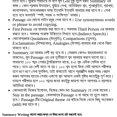
দিতে হবে। ঘুরিয়ে প্যাচিয়ে না বলে মূল Gist টুকু তুলে ধরাই Summary এর
কাজ। কোন প্রকার উদাহারণ, ঘুরিয়ে লেখা, অতিরিক্ত শব্দ, পুনরাবৃত্তি, ব্যাখ্যা,
কথোপকথন, অলংকারবহুল ভাষা ইত্যাদি ইত্যাদি ব্যবহার করা যাবে না। লেখা
হতে হবে অবশ্যই ‘স্পষ্ট, সহজ ও সংক্ষিপ্ত’ ভাষায়।
Passage এর কোনো লাইন হুবুহু লেখা যাবে না। Use synonymous words
or phrase to avoid copying.
First Person এর ব্যবহার করা যাবে না। সবসময় Third Person এর ব্যবহার
করতে হবে। সবসময় পরোক্ষ উক্তিতে লিখতে হবে (Indirect Speech)।
কোনোপ্রকার Quotations (উদ্ধৃতি), Comparisons (তুলনা),
Exclamations (বিস্ময়বোধ), Analogies (উপমা) ব্যবহার করা থেকে বিরত
থাকতে হবে।
Summary এর আকার বেশী বড় হবে না। সেরকম কোনও বাধ্যবাধকতা না
থাকলেও, মূল Passage এর এক তৃতীয়াংশ শব্দ ব্যবহার করলে ভালো হয়।
সাধারণত ১০০ শব্দে লেখার ইন্সট্রাকশন থাকে, ৪-৫ শব্দ এদিক সেদিক হতে
পারে। তবে এর বেশী যাতে না হয়। ১০০ শব্দ হলো কিনা সেটা আসলে পরীক্ষার
হলে গুণে গুণে লেখা মুশকিল, তাই বাসাতেই আগে প্র‍্যাক্টিস করার সময় খেয়াল
করুন আপনার হাতের লেখায় একশো শব্দ আসলে একটা পৃষ্টার কতোটুকু পূর্ণ করে।
তাহলে পরীক্ষার হলে ১০০ শব্দের জন্য কতটুকু জায়গা লাগে আপনার এ ব্যাপারে
আইডিয়া থাকবে।
কোনভাবেই নিজের ইমোশন, নিজের কোন মত Summary তে লেখা যাবেনা।
Stay in the passage. কেবলমাত্র Passage এ যা আছে তা তুলে ধরতে
হবে। Passage-টির Original theme এর বাইরে নিজে থেকে কিছু সংযোজন
(add) করা যাবে না।
Summary Writing ভালো করার জন্য যে বিষয় গুলো চর্চা করতেই হবে: