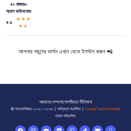
৫০ হাজার+
অ্যাপ ডাউনলোড
★
★
★
৪.৬
★
★
আপনার পছন্দের ভার্সন এখান থেকে ইনস্টল করুন 📲
আমাদের সম্পর্কে
গোপনীয়তা নীতিমালা
© স্বত্বাধিকার ২০২২ – ২০২৬ | সর্বস্বত্ব সংরক্ষিত |
CrackTech Limited
দ্বারা পরিচালিত