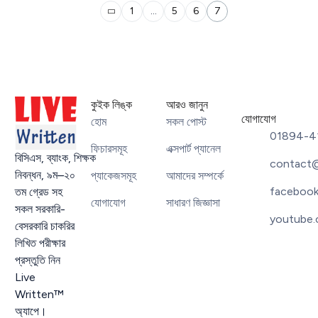
বিসিএস লিখিত পরীক্ষা। কারন বিসিএস লিখিত পরীক্ষায় প্রাপ্ত নম্বর
1
…
5
6
7
পরবর্তী ধাপগুলোতে […]
LIVE WRITTEN™
NOVEMBER 28, 2024
6 MIN READ
কুইক লিঙ্ক
আরও জানুন
যোগাযোগ
হোম
সকল পোস্ট
01894-4
ফিচারসমূহ
এক্সপার্ট প্যানেল
বিসিএস
,
ব্যাংক
,
শিক্ষক
contact@
নিবন্ধন
,
৯ম
–
২০
প্যাকেজসমূহ
আমাদের সম্পর্কে
facebook
তম গ্রেড সহ
যোগাযোগ
সাধারণ জিজ্ঞাসা
সকল সরকারি-
youtube.
বেসরকারি চাকরির
লিখিত পরীক্ষার
প্রস্তুতি নিন
Live
Written™
অ্যাপে।