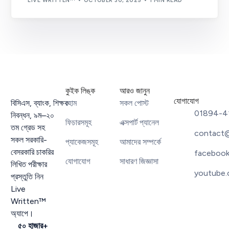
LIVE WRITTEN™
OCTOBER 30, 2025
1 MIN READ
কুইক লিঙ্ক
আরও জানুন
যোগাযোগ
বিসিএস
,
ব্যাংক
,
শিক্ষক
হোম
সকল পোস্ট
01894-4
নিবন্ধন
,
৯ম
–
২০
ফিচারসমূহ
এক্সপার্ট প্যানেল
তম গ্রেড সহ
contact@
সকল সরকারি-
প্যাকেজসমূহ
আমাদের সম্পর্কে
বেসরকারি চাকরির
facebook
যোগাযোগ
সাধারণ জিজ্ঞাসা
লিখিত পরীক্ষার
youtube.
প্রস্তুতি নিন
Live
Written™
অ্যাপে।
৫০ হাজার+