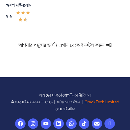
অ্যাপ ডাউনলোড
★
★
★
৪.৬
★
★
আপনার পছন্দের ভার্সন এখান থেকে ইনস্টল করুন 📲
আমাদের সম্পর্কে
গোপনীয়তা নীতিমালা
© স্বত্বাধিকার ২০২২ – ২০২৬ | সর্বস্বত্ব সংরক্ষিত |
CrackTech Limited
দ্বারা পরিচালিত