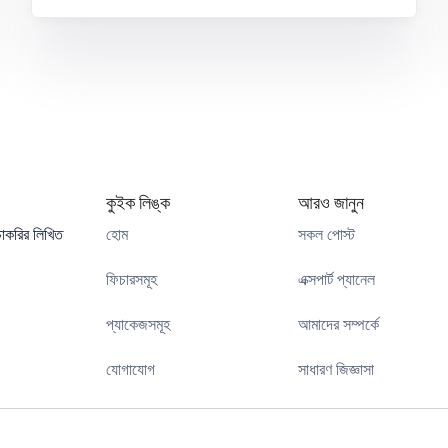
কুইক লিঙ্ক
আরও জানুন
াকরির লিখিত
হোম
সকল পোস্ট
ফিচারসমূহ
এক্সপার্ট প্যানেল
প্যাকেজসমূহ
আমাদের সম্পর্কে
যোগাযোগ
সাধারণ জিজ্ঞাসা