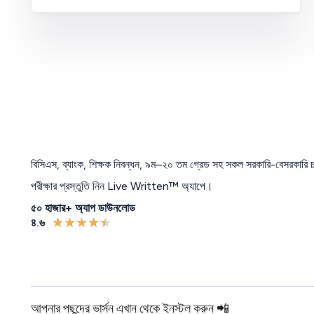
বিসিএস
,
ব্যাংক
,
শিক্ষক নিবন্ধন
,
৯ম
–
২০ তম গ্রেড সহ সকল সরকারি-বেসরকারি চ
পরীক্ষার প্রস্তুতি নিন Live Written™ অ্যাপে।
৫০ হাজার+ অ্যাপ ডাউনলোড
★
★
★
★
★
৪.৬
আপনার পছন্দের ভার্সন এখান থেকে ইনস্টল করুন 📲