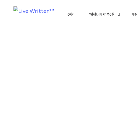
হোম
আমাদের সম্পর্কে
সক
এক্সপার্ট প্যানেল
সাধারণ জিজ্ঞাসা
অ্যাপ গ্যালারি