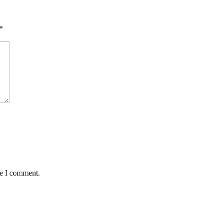
*
me I comment.