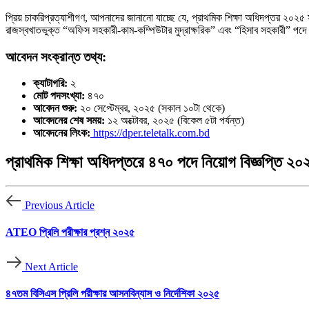
প্রিয় চাকরিপ্রত্যাশীগণ, আপনাদের জানানো যাচ্ছে যে, প্রাথমিক শিক্ষা অধিদপ্তর ২০২৫ স
রাজস্বখাতভুক্ত “অফিস সহকারী-কাম-কম্পিউটার মুদ্রাক্ষরিক” এবং “হিসাব সহকারী” পদে
আবেদন সংক্রান্ত তথ্য:
ক্যাটাগরি:
২
মোট পদসংখ্যা:
৪৭০
আবেদন শুরু:
২০ সেপ্টেম্বর, ২০২৫ (সকাল ১০টা থেকে)
আবেদনের শেষ সময়:
১২ অক্টোবর, ২০২৫ (বিকেল ৫টা পর্যন্ত)
আবেদনের লিংক:
https://dper.teletalk.com.bd
প্রাথমিক শিক্ষা অধিদপ্তরে ৪৭০ পদে নিয়োগ বিজ্ঞপ্তি ২০
Previous Article
ATEO প্রিলি পরীক্ষার প্রশ্ন ২০২৫
Next Article
৪৭তম বিসিএস প্রিলি পরীক্ষার আসনবিন্যাস ও নির্দেশিকা ২০২৫