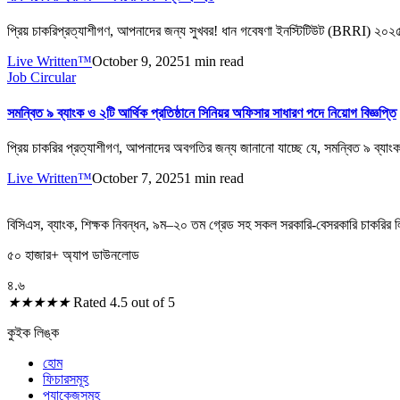
প্রিয় চাকরিপ্রত্যাশীগণ, আপনাদের জন্য সুখবর! ধান গবেষণা ইনস্টিটিউট (BRRI) ২০২৫
Live Written™
October 9, 2025
1 min read
Job Circular
সমন্বিত ৯ ব্যাংক ও ২টি আর্থিক প্রতিষ্ঠানে সিনিয়র অফিসার সাধারণ পদে নিয়োগ বিজ্ঞপ্তি
প্রিয় চাকরির প্রত্যাশীগণ, আপনাদের অবগতির জন্য জানানো যাচ্ছে যে, সমন্বিত ৯ ব্যাং
Live Written™
October 7, 2025
1 min read
বিসিএস
,
ব্যাংক
,
শিক্ষক নিবন্ধন
,
৯ম
–
২০ তম গ্রেড সহ সকল সরকারি-বেসরকারি চাকরির ল
৫০ হাজার+ অ্যাপ ডাউনলোড
৪.৬
★
★
★
★
★
Rated 4.5 out of 5
কুইক লিঙ্ক
হোম
ফিচারসমূহ
প্যাকেজসমূহ