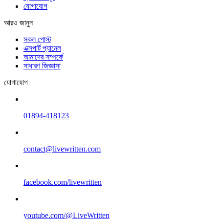
যোগাযোগ
আরও জানুন
সকল পোস্ট
এক্সপার্ট প্যানেল
আমাদের সম্পর্কে
সাধারণ জিজ্ঞাসা
যোগাযোগ
01894-418123
contact@livewritten.com
facebook.com/livewritten
youtube.com/@LiveWritten