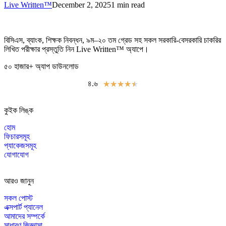
Live Written™
December 2, 2025
1 min read
বিসিএস
,
ব্যাংক
,
শিক্ষক নিবন্ধন
,
৯ম
–
২০ তম গ্রেড সহ সকল সরকারি-বেসরকারি চাকরির
লিখিত পরীক্ষার প্রস্তুতি নিন Live Written™ অ্যাপে।
৫০ হাজার+ অ্যাপ ডাউনলোড
৪.৬
★
★
★
★
★
কুইক লিঙ্ক
হোম
ফিচারসমূহ
প্যাকেজসমূহ
যোগাযোগ
আরও জানুন
সকল পোস্ট
এক্সপার্ট প্যানেল
আমাদের সম্পর্কে
সাধারণ জিজ্ঞাসা