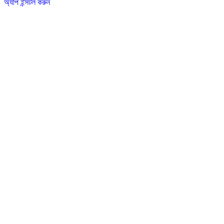
অ্যাপ ইন্সটল করুন