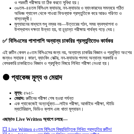
ও পরবর্তী পরীক্ষায় তা ঠিক করতে সুবিধা হয়।
৩৬তম–৪৪তম বিসিএস ক্যাডার, নন-ক্যাডার ও ব্যাংকারদের সমন্বয়ে গঠিত
অভিজ্ঞ প্যানেল থেকে পাওয়া ফিডব্যাক প্রস্তুতিকে করে আরও পরিণত ও
বাস্তবমুখী।
মূল্যায়নের মাধ্যমে শুধু নম্বর নয়—উত্তরের গঠন, সময় ব্যবস্থাপনা ও
উপস্থাপন দক্ষতা উন্নত হয়, যা চূড়ান্ত পরীক্ষায় পার্থক্য গড়ে দেয়।
✅ বিসিএসের পাশাপাশি অন্যান্য চাকরির প্রস্তুতিতেও কার্যকর
এই রুটিন কেবল ৫০তম বিসিএসের জন্য নয়, অন্যান্য চাকরির বিজ্ঞান ও প্রযুক্তি অংশের
জন্যও সহায়ক। কারণ, ব্যাংকিং সেক্টর, নন-ক্যাডার পদসহ অন্যান্য সরকারি ও
বেসরকারি চাকরিতেও বিজ্ঞান ও প্রযুক্তি বিষয়ে লিখিত পরীক্ষা নেওয়া হয়।
🟤 প্যাকেজ মূল্য ও মেয়াদ
মূল্য:
৫৯৫/-
মেয়াদ:
রুটিনের পরীক্ষা শেষ হওয়া পর্যন্ত
এক প্যাকেজেই অন্তর্ভুক্ত—লাইভ পরীক্ষা, আর্কাইভ পরীক্ষা, স্টাডি
ম্যাটেরিয়াল, ভিডিও ক্লাস এবং খাতা মূল্যায়ন।
এছাড়াও Live Written অ্যাপে চলছে—
💥 Live Written ৫০তম বিসিএস বিষয়ভিত্তিক লিখিত প্রস্তুতির রুটিন!