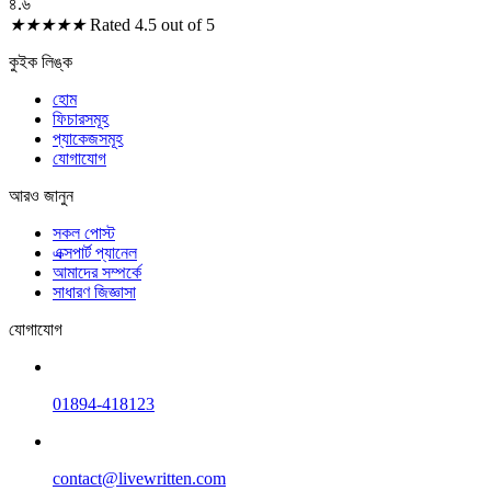
৪.৬
★
★
★
★
★
Rated 4.5 out of 5
কুইক লিঙ্ক
হোম
ফিচারসমূহ
প্যাকেজসমূহ
যোগাযোগ
আরও জানুন
সকল পোস্ট
এক্সপার্ট প্যানেল
আমাদের সম্পর্কে
সাধারণ জিজ্ঞাসা
যোগাযোগ
01894-418123
contact@livewritten.com