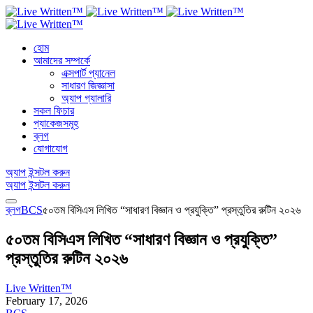
হোম
আমাদের সম্পর্কে
এক্সপার্ট প্যানেল
সাধারণ জিজ্ঞাসা
অ্যাপ গ্যালারি
সকল ফিচার
প্যাকেজসমূহ
ব্লগ
যোগাযোগ
অ্যাপ ইন্সটল করুন
অ্যাপ ইন্সটল করুন
ব্লগ
BCS
৫০তম বিসিএস লিখিত “সাধারণ বিজ্ঞান ও প্রযুক্তি” প্রস্তুতির রুটিন ২০২৬
৫০তম বিসিএস লিখিত “সাধারণ বিজ্ঞান ও প্রযুক্তি”
প্রস্তুতির রুটিন ২০২৬
Live Written™
February 17, 2026