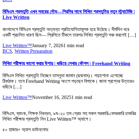
বিসিএস প্রস্তুতি এখন সময়ের দৌড়—প্রিলির সাথে লিখিত প্রস্তুতির নতুন স্ট্র্যাটেজি |
Live Written
বাংলাদেশে বিসিএস প্রস্তুতি অত্যন্ত প্রতিযোগিতামূলক হয়ে উঠেছে। দীর্ঘদিন ধরে
একটি প্রচলিত ধারণা ছিল— প্রিলিতে টিকলে তারপর লিখিত প্রস্তুতি শুরু করলেই […]
Live Written™
January 7, 2026
1 min read
BCS
,
Written Preparation
লিখিত পরীক্ষায় ভালো করার উপায় | গুছিয়ে লেখার কৌশল | Freehand Writing
বিসিএস লিখিত প্রস্তুতি নিচ্ছেন তাসনুভা জামান (ছদ্মনাম)। পড়াশোনা এগোচ্ছে
ঠিকঠাক। তবে Freehand Writing অংশে পড়ছেন বিপাকে। জানা প্রশ্নের উত্তরও
গুছিয়ে […]
Live Written™
November 16, 2025
1 min read
বিসিএস
,
ব্যাংক
,
শিক্ষক নিবন্ধন
,
৯ম
–
২০ তম গ্রেড সহ সকল সরকারি-বেসরকারি চাকরির
লিখিত পরীক্ষার প্রস্তুতি নিন Live Written™ অ্যাপে।
৫০ হাজার+ অ্যাপ ডাউনলোড