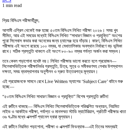
BCS
1 min read
প্রিয় বিসিএস পরীক্ষার্থীবৃন্দ,
আগামী এপ্রিল থেকেই শুরু হচ্ছে ৫০তম বিসিএস লিখিত পরীক্ষা ২০২৬। সময় খুব
সীমিত, আর এই সময়ের মধ্যেই বিসিএস লিখিত “সাধারণ বিজ্ঞান ও প্রযুক্তি” অংশের
পুরো সিলেবাস কভার করা অনেকের জন্য চ্যালেঞ্জ হয়ে দাঁড়ায়। কারণ, বিসিএস লিখিত
পরীক্ষায় এই অংশে রয়েছে ১০০ নম্বর, যা মেধাতালিকায় অবস্থান নির্ধারণে বড় ভূমিকা
রাখে। সঠিক প্রস্তুতি থাকলে এই অংশে ৮০–৯০ নম্বর পর্যন্ত অর্জন করা সম্ভব।
তবে কেবল পড়াশোনা যথেষ্ট নয়। লিখিত পরীক্ষায় ভালো করতে হলে প্রয়োজন—
সিলেবাসভিত্তিক পরীক্ষানির্ভর প্রস্তুতি, চিত্র, সূত্র ও সমীকরণসহ লেখার উপস্থাপন
দক্ষতা, সময় ব্যবস্থাপনার অনুশীলন ও দ্রুত উত্তরপত্র মূল্যায়ন।
এই প্রয়োজনকে সামনে রেখে Live Written অ্যাপের ‘Subject Care’ বাটনে শুরু
হচ্ছে—
“৫০তম বিসিএস লিখিত সাধারণ বিজ্ঞান ও প্রযুক্তি” বিশেষ প্রস্তুতি রুটিন!
এই রুটিনে থাকছে— বিসিএস লিখিত সিলেবাসভিত্তিক পরিকল্পিত অধ্যয়ন, নিয়মিত
লাইভ ও আর্কাইভ পরীক্ষা, পর্যাপ্ত ও মানসম্মত স্টাডি ম্যাটেরিয়াল, প্রতিটি পরীক্ষার খাতা
৩৬ ঘণ্টার মধ্যে এক্সপার্ট প্যানেল দ্বারা মূল্যায়ন।
এই রুটিনে নিয়মিত পড়াশোনা, পরীক্ষা ও এক্সপার্ট ফিডব্যাক—এই তিনের সমন্বয়ই