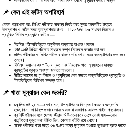
আর্কাইভের ৩২টি পরীক্ষার খাতা নির্দিষ্ট ফি সাপেক্ষে মূল্যায়ন করানো সম্ভব।
📌 কেন এই রুটিন অপরিহার্য
কেবল পড়াশোনা নয়, লিখিত পরীক্ষায় সাফল্য নির্ভর করে মূলত আকর্ষণীয় উত্তর
উপস্থাপন ও সঠিক সময় ব্যবস্থাপনার উপর। Live Written সাধারণ বিজ্ঞান ও
প্রযুক্তি লিখিত প্রস্তুতির রুটিনে —
নিয়মিত পরীক্ষাভিত্তিক অনুশীলন অব্যাহত রাখতে পারবেন।
মোট ১৬টি লিখিত পরীক্ষার মাধ্যমে সম্পূর্ণ সিলেবাস কাভার করা হবে।
লাইভ পরীক্ষাগুলো লিখিত পরীক্ষার বাস্তব পরিবেশ ও সময় ব্যবস্থাপনায় দক্ষ করে
তুলবে।
বিসিএস ক্যাডার এক্সপার্টদের দ্রুত এবং নিরপেক্ষ খাতা মূল্যায়নের মাধ্যমে
প্রস্তুতির প্রকৃত অবস্থা জানতে পারবেন।
সীমিত সময়ের মধ্যে বিজ্ঞান ও প্রযুক্তির শেষ সময়ের লক্ষ্যভিত্তিক প্রস্তুতি ও
বিষয়ভিত্তিক রিভিশন সম্পন্ন হবে।
📌 খাতা মূল্যায়ন কেন জরুরি?
শুধু লিখলেই হয় না—লেখার মান, উপস্থাপন ও বিশ্লেষণ ক্ষমতার অগ্রগতি
হচ্ছে কিনা, তা নিরপেক্ষভাবে জানতে এক বা একাধিক অভিজ্ঞ গাইড প্রয়োজন।
প্রতিটি পরীক্ষার সঙ্গে দেওয়া স্ট্যান্ডার্ড উত্তরপত্র দেখে বোঝা যায়—কোন
পয়েন্টগুলো যুক্ত করা উচিত ছিল, কোথায় ঘাটতি রয়ে গেছে।
লাইভ পরীক্ষার খাতা মাত্র ৩৬ ঘণ্টার মধ্যে মূল্যায়ন হওয়ায় ভুলগুলো দ্রুত ধরতে