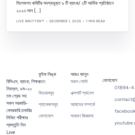
সিলেকশন কমিটির সদস্যভুক্ত ৯ টি ব্যাংক/ ২টি আর্থিক প্রতিষ্ঠানে
২০২৩ সাল […]
LIVE WRITTEN™
DECEMBER 1, 2025
1 MIN READ
কুইক লিঙ্ক
আরও জানুন
যোগাযোগ
বিসিএস
,
ব্যাংক
,
শিক্ষক
হোম
সকল পোস্ট
01894-4
নিবন্ধন
,
৯ম
–
২০
ফিচারসমূহ
এক্সপার্ট প্যানেল
তম গ্রেড সহ
contact@
সকল সরকারি-
প্যাকেজসমূহ
আমাদের সম্পর্কে
বেসরকারি চাকরির
facebook
যোগাযোগ
সাধারণ জিজ্ঞাসা
লিখিত পরীক্ষার
youtube.
প্রস্তুতি নিন
Live