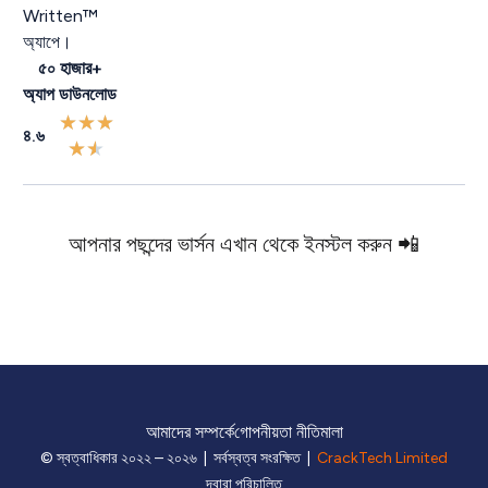
Written™
অ্যাপে।
৫০ হাজার+
অ্যাপ ডাউনলোড
★
★
★
৪.৬
★
★
আপনার পছন্দের ভার্সন এখান থেকে ইনস্টল করুন 📲
আমাদের সম্পর্কে
গোপনীয়তা নীতিমালা
© স্বত্বাধিকার ২০২২ – ২০২৬ | সর্বস্বত্ব সংরক্ষিত |
CrackTech Limited
দ্বারা পরিচালিত