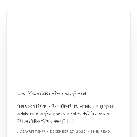
BCS Viva Suggestion
(1)
BCS Written Exam Suggestion
(7)
BCS Written Question
(4)
Exam Date
(62)
Exam Question
(9)
Information
(1)
Job Circular
(27)
Notice
(28)
Results
(43)
৪৬তম বিসিএস মৌখিক পরীক্ষার সময়সূচি প্রকাশ
Uncategorized
(1)
Written Preparation
(6)
প্রিয় ৪৬তম বিসিএস ভাইভা পরীক্ষার্থীগণ, আপনাদের জন্য সুখবর!
আপনারা জেনে আনন্দিত হবেন যে আপনাদের প্রতিক্ষিত ৪৬তম
বিসিএস মৌখিক পরীক্ষার সময়সূচি […]
LIVE WRITTEN™
DECEMBER 27, 2025
1 MIN READ