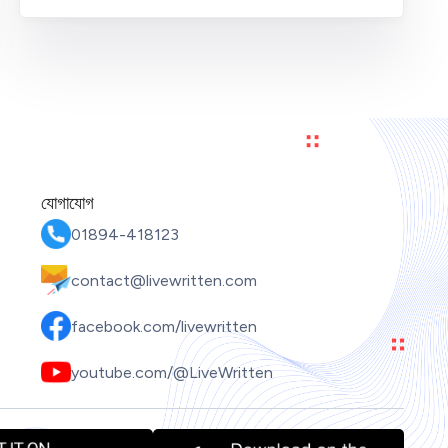
যোগাযোগ
01894-418123
contact@livewritten.com
facebook.com/livewritten
youtube.com/@LiveWritten