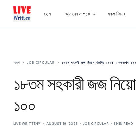
হোম
আমাদের সম্পর্কে
সকল ফিচার
এক্সপার্ট প্যানেল
সাধারণ জিজ্ঞাসা
ব্লগ
JOB CIRCULAR
১৮তম সহকারী জজ নিয়োগ বিজ্ঞপ্তি ২০২৫ । পদসংখ্যা ১০
অ্যাপ গ্যালারি
১৮তম সহকারী জজ নিয়োগ
১০০
LIVE WRITTEN™
AUGUST 19, 2025
JOB CIRCULAR
1 MIN READ