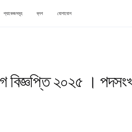
প্যাকেজসমূহ
ব্লগ
যোগাযোগ
০
 বিজ্ঞপ্তি ২০২৫ । পদসংখ্