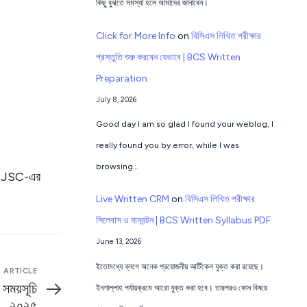
কিছু বুঝতে সমস্যা হলে আমাদের জানাবেন।
Click for More Info
on
বিসিএস লিখিত পরীক্ষার
প্রস্তুতি শুরু করবেন যেভাবে | BCS Written
Preparation
July 8, 2026
Good day I am so glad I found your weblog, I
really found you by error, while I was
browsing…
কা BJSC-এর
Live Written CRM
on
বিসিএস লিখিত পরীক্ষার
সিলেবাস ও মানবন্টন | BCS Written Syllabus PDF
June 13, 2026
ইতোমধ্যে ব্লগে অনেক প্রয়োজনীয় আর্টিকেল যুক্ত করা রয়েছে।
 ARTICLE
 সময়সূচি
ইনশাল্লাহ পর্যায়ক্রমে আরো যুক্ত করা হবে। তারপরও কোন বিষয়ে
২০২৫