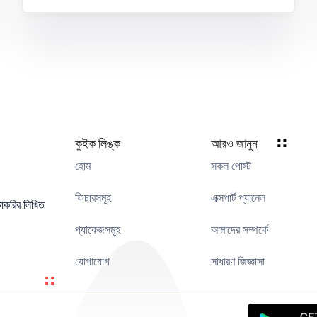
কুইক লিঙ্ক
আরও জানুন
হোম
সকল পোস্ট
ফিচারসমূহ
এক্সপার্ট প্যানেল
াকরির লিখিত
প্যাকেজসমূহ
আমাদের সম্পর্কে
যোগাযোগ
সাধারণ জিজ্ঞাসা