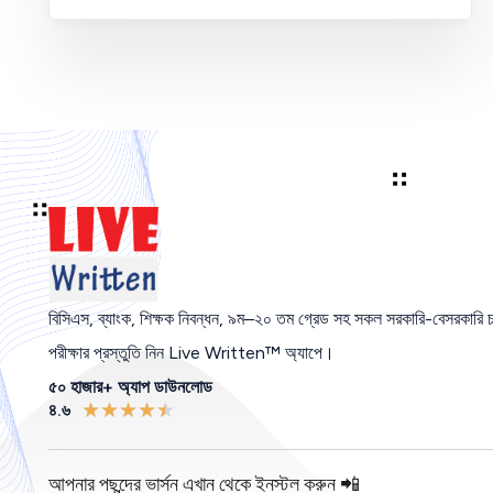
বিসিএস
,
ব্যাংক
,
শিক্ষক নিবন্ধন
,
৯ম
–
২০ তম গ্রেড সহ সকল সরকারি-বেসরকারি চ
পরীক্ষার প্রস্তুতি নিন Live Written™ অ্যাপে।
৫০ হাজার+ অ্যাপ ডাউনলোড
★
★
★
★
★
৪.৬
আপনার পছন্দের ভার্সন এখান থেকে ইনস্টল করুন 📲