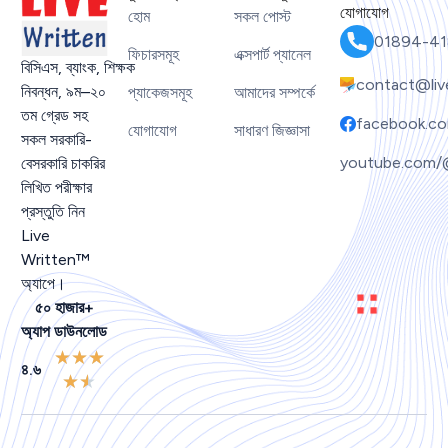
যোগাযোগ
হোম
সকল পোস্ট
01894-41
ফিচারসমূহ
এক্সপার্ট প্যানেল
বিসিএস
,
ব্যাংক
,
শিক্ষক
contact@liv
নিবন্ধন
,
৯ম
–
২০
প্যাকেজসমূহ
আমাদের সম্পর্কে
তম গ্রেড সহ
facebook.co
যোগাযোগ
সাধারণ জিজ্ঞাসা
সকল সরকারি-
youtube.com/
বেসরকারি চাকরির
লিখিত পরীক্ষার
প্রস্তুতি নিন
Live
Written™
অ্যাপে।
৫০ হাজার+
অ্যাপ ডাউনলোড
★
★
★
৪.৬
★
★