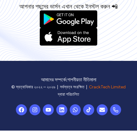
আপনার পছন্দের ভার্সন এখান থেকে ইনস্টল করুন 📲
আমাদের সম্পর্কে
গোপনীয়তা নীতিমালা
© স্বত্বাধিকার ২০২২ – ২০২৬ | সর্বস্বত্ব সংরক্ষিত |
CrackTech Limited
দ্বারা পরিচালিত