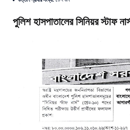
উত্তীর্ণ প্রার্থীর সংখ্যা:
৫৮৭ জন
পুলিশ হাসপাতালের সিনিয়র স্টাফ নার