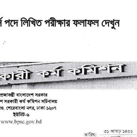
্স পদে লিখিত পরীক্ষার ফলাফল দেখুন