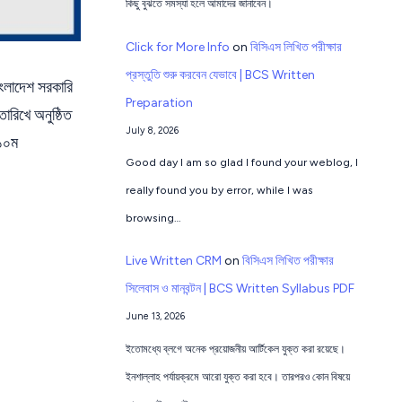
কিছু বুঝতে সমস্যা হলে আমাদের জানাবেন।
Click for More Info
on
বিসিএস লিখিত পরীক্ষার
প্রস্তুতি শুরু করবেন যেভাবে | BCS Written
াংলাদেশ সরকারি
Preparation
ারিখে অনুষ্ঠিত
July 8, 2026
 ১০ম
Good day I am so glad I found your weblog, I
really found you by error, while I was
browsing…
Live Written CRM
on
বিসিএস লিখিত পরীক্ষার
সিলেবাস ও মানবন্টন | BCS Written Syllabus PDF
June 13, 2026
ইতোমধ্যে ব্লগে অনেক প্রয়োজনীয় আর্টিকেল যুক্ত করা রয়েছে।
ইনশাল্লাহ পর্যায়ক্রমে আরো যুক্ত করা হবে। তারপরও কোন বিষয়ে