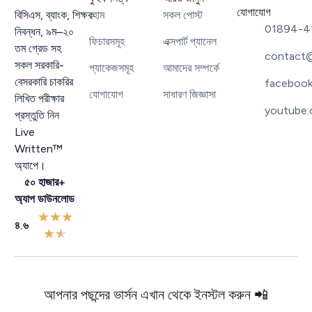
যোগাযোগ
বিসিএস
,
ব্যাংক
,
শিক্ষক
হোম
সকল পোস্ট
01894-4
নিবন্ধন
,
৯ম
–
২০
ফিচারসমূহ
এক্সপার্ট প্যানেল
তম গ্রেড সহ
contact@
সকল সরকারি-
প্যাকেজসমূহ
আমাদের সম্পর্কে
বেসরকারি চাকরির
facebook
যোগাযোগ
সাধারণ জিজ্ঞাসা
লিখিত পরীক্ষার
youtube.
প্রস্তুতি নিন
Live
Written™
অ্যাপে।
৫০ হাজার+
অ্যাপ ডাউনলোড
★
★
★
৪.৬
★
★
আপনার পছন্দের ভার্সন এখান থেকে ইনস্টল করুন 📲