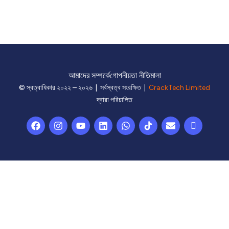
আমাদের সম্পর্কে
গোপনীয়তা নীতিমালা
© স্বত্বাধিকার ২০২২ – ২০২৬ | সর্বস্বত্ব সংরক্ষিত |
CrackTech Limited
দ্বারা পরিচালিত