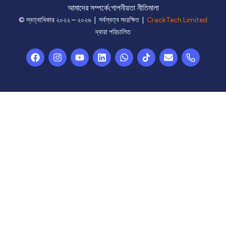
আমাদের সম্পর্কে
গোপনীয়তা নীতিমালা
© স্বত্বাধিকার ২০২২ – ২০২৬ | সর্বস্বত্ব সংরক্ষিত |
CrackTech Limited
দ্বারা পরিচালিত