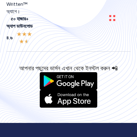
Written™
অ্যাপে।
৫০ হাজার+
অ্যাপ ডাউনলোড
★
★
★
৪.৬
★
★
আপনার পছন্দের ভার্সন এখান থেকে ইনস্টল করুন 📲