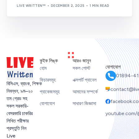
LIVE WRITTEN™
DECEMBER 2, 2025
1 MIN READ
কুইক লিঙ্ক
আরও জানুন
যোগাযোগ
হোম
সকল পোস্ট
01894-41
ফিচারসমূহ
এক্সপার্ট প্যানেল
বিসিএস
,
ব্যাংক
,
শিক্ষক
contact@liv
নিবন্ধন
,
৯ম
–
২০
প্যাকেজসমূহ
আমাদের সম্পর্কে
তম গ্রেড সহ
facebook.co
যোগাযোগ
সাধারণ জিজ্ঞাসা
সকল সরকারি-
youtube.com/
বেসরকারি চাকরির
লিখিত পরীক্ষার
প্রস্তুতি নিন
Live