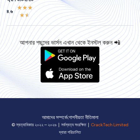
★
★
★
৪.৬
★
★
আপনার পছন্দের ভার্সন এখান থেকে ইনস্টল করুন 📲
আমাদের সম্পর্কে
গোপনীয়তা নীতিমালা
© স্বত্বাধিকার ২০২২ – ২০২৬ | সর্বস্বত্ব সংরক্ষিত |
CrackTech Limited
দ্বারা পরিচালিত