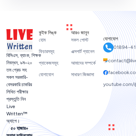
কুইক লিঙ্ক
আরও জানুন
যোগাযোগ
হোম
সকল পোস্ট
01894-41
ফিচারসমূহ
এক্সপার্ট প্যানেল
বিসিএস
,
ব্যাংক
,
শিক্ষক
contact@liv
নিবন্ধন
,
৯ম
–
২০
প্যাকেজসমূহ
আমাদের সম্পর্কে
তম গ্রেড সহ
facebook.co
যোগাযোগ
সাধারণ জিজ্ঞাসা
সকল সরকারি-
youtube.com/
বেসরকারি চাকরির
লিখিত পরীক্ষার
প্রস্তুতি নিন
Live
Written™
অ্যাপে।
৫০ হাজার+
অ্যাপ ডাউনলোড