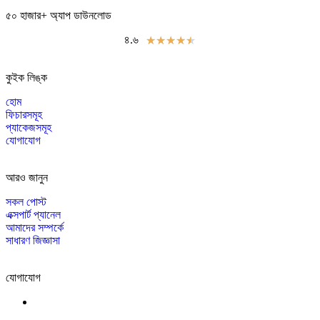
৫০ হাজার+ অ্যাপ ডাউনলোড
৪.৬
★
★
★
★
★
কুইক লিঙ্ক
হোম
ফিচারসমূহ
প্যাকেজসমূহ
যোগাযোগ
আরও জানুন
সকল পোস্ট
এক্সপার্ট প্যানেল
আমাদের সম্পর্কে
সাধারণ জিজ্ঞাসা
যোগাযোগ