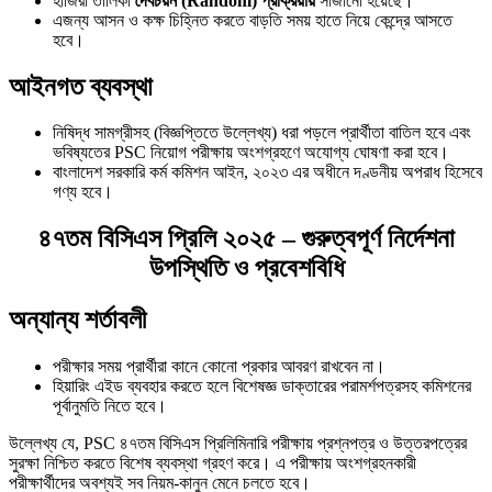
হাজিরা তালিকা
দৈবচয়ন (Random) প্রক্রিয়ায়
সাজানো হয়েছে।
এজন্য আসন ও কক্ষ চিহ্নিত করতে বাড়তি সময় হাতে নিয়ে কেন্দ্রে আসতে
হবে।
আইনগত ব্যবস্থা
নিষিদ্ধ সামগ্রীসহ (বিজ্ঞপ্তিতে উল্লেখ্য) ধরা পড়লে প্রার্থীতা বাতিল হবে এবং
ভবিষ্যতের PSC নিয়োগ পরীক্ষায় অংশগ্রহণে অযোগ্য ঘোষণা করা হবে।
বাংলাদেশ সরকারি কর্ম কমিশন আইন, ২০২৩ এর অধীনে দণ্ডনীয় অপরাধ হিসেবে
গণ্য হবে।
৪৭তম বিসিএস প্রিলি ২০২৫ – গুরুত্বপূর্ণ নির্দেশনা
উপস্থিতি ও প্রবেশবিধি
অন্যান্য শর্তাবলী
পরীক্ষার সময় প্রার্থীরা কানে কোনো প্রকার আবরণ রাখবেন না।
হিয়ারিং এইড ব্যবহার করতে হলে বিশেষজ্ঞ ডাক্তারের পরামর্শপত্রসহ কমিশনের
পূর্বানুমতি নিতে হবে।
উল্লেখ্য যে, PSC ৪৭তম বিসিএস প্রিলিমিনারি পরীক্ষায় প্রশ্নপত্র ও উত্তরপত্রের
সুরক্ষা নিশ্চিত করতে বিশেষ ব্যবস্থা গ্রহণ করে। এ পরীক্ষায় অংশগ্রহনকারী
পরীক্ষার্থীদের অবশ্যই সব নিয়ম-কানুন মেনে চলতে হবে।